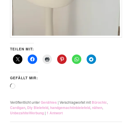
TEILEN MIT:
GEFÄLLT MIR:
Wird
geladen …
Veröffentlicht unter
Genähtes
|
Verschlagwortet mit
Bürochic
,
Cardigan
,
Diy Bielefeld
,
handgemachtinbielefeld
,
nähen
,
UnbezahlteWerbung
|
1
Antwort