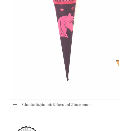
Schultüte lila/pink mit Einhorn und Glituetstermnn