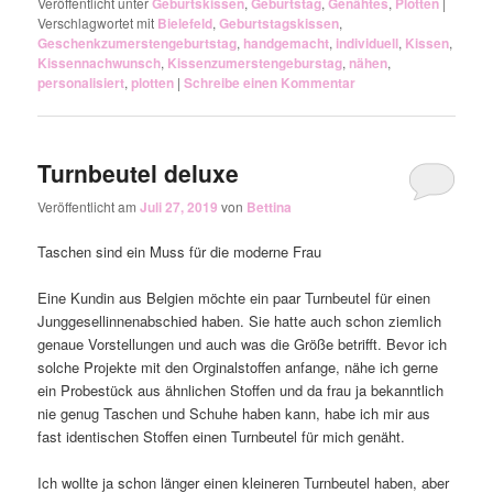
Veröffentlicht unter
Geburtskissen
,
Geburtstag
,
Genähtes
,
Plotten
|
Verschlagwortet mit
Bielefeld
,
Geburtstagskissen
,
Geschenkzumerstengeburtstag
,
handgemacht
,
individuell
,
Kissen
,
Kissennachwunsch
,
Kissenzumerstengeburstag
,
nähen
,
personalisiert
,
plotten
|
Schreibe einen Kommentar
Turnbeutel deluxe
Veröffentlicht am
Juli 27, 2019
von
Bettina
Taschen sind ein Muss für die moderne Frau
Eine Kundin aus Belgien möchte ein paar Turnbeutel für einen
Junggesellinnenabschied haben. Sie hatte auch schon ziemlich
genaue Vorstellungen und auch was die Größe betrifft. Bevor ich
solche Projekte mit den Orginalstoffen anfange, nähe ich gerne
ein Probestück aus ähnlichen Stoffen und da frau ja bekanntlich
nie genug Taschen und Schuhe haben kann, habe ich mir aus
fast identischen Stoffen einen Turnbeutel für mich genäht.
Ich wollte ja schon länger einen kleineren Turnbeutel haben, aber