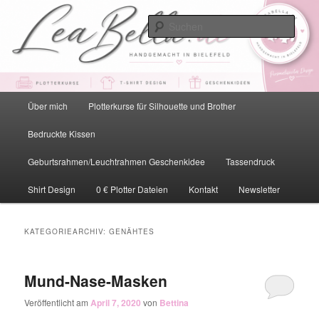
Zum
Zum
primären
sekundären
Such
Inhalt
Inhalt
springen
springen
LeaBella.de – Handgemacht in
Bielefeld
Hauptmenü
Über mich
Plotterkurse für Silhouette und Brother
Bedruckte Kissen
Geburtsrahmen/Leuchtrahmen Geschenkidee
Tassendruck
Shirt Design
0 € Plotter Dateien
Kontakt
Newsletter
KATEGORIEARCHIV:
GENÄHTES
Mund-Nase-Masken
Veröffentlicht am
April 7, 2020
von
Bettina