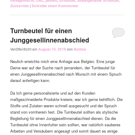
handgemacht
,
OWL
,
plotten
,
Schultüte
,
Selbstgenähte Schultüte
,
Zuckertüte
|
Schreibe einen Kommentar
Turnbeutel für einen
Junggesellinnenabschied
Veröffentlicht am
August 10, 2019
von
Bettina
Neulich erreichte mich eine Anfrage aus Belgien. Eine junge
Dame war auf der Suche nach jemandem, der Turnbeutel für
einen Junggesellinnenabschied nach Wunsch mit einem Spruch
darauf anfertigen kann.
Da Ich gerne personalisierte und auf den Kunden
maßgeschneiderte Produkte kreiere, war ich gerne behilflich. Die
Stoffe und Zutaten waren schnell ausgesucht und der Spruch
stand von vornherein fest. Die Turnbeutel sollten als stylische
Begleitung für einen Junggesellinnenabschied dienen. Da die
Turnbeutel ohne Innenfutter sein sollten, war natürlich sauberes
Arbeiten und Versäubern angesagt und somit dauert es einige