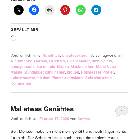
GEFÄLLT MIR:
Wird
geladen …
Veröffentlicht unter
Genähtes
,
Uncategorized
|
Verschlagwortet mit
Atemmaske
,
Corona
,
COVID19
,
Cricut Maker
,
diybielefeld
,
handgemacht
,
handmade
,
Maske
,
Maske nähen
,
Mund Nase
Maske
,
Mundabdeckung nähen
,
plotten
,
Rollmesser Plotter
,
schnittmuster mit dem Plotter schneiden
|
Schreibe einen
Kommentar
Mal etwas Genähtes
1
Veröffentlicht am
Februar 17, 2020
von
Bettina
Seit Monaten habe ich nicht mehr genäht und noch länger nichts
für mich. Der Schuster hat ja auch immer die schlechtesten