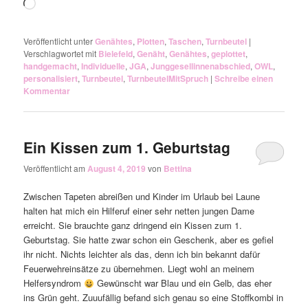
Wird
geladen …
Veröffentlicht unter
Genähtes
,
Plotten
,
Taschen
,
Turnbeutel
|
Verschlagwortet mit
Bielefeld
,
Genäht
,
Genähtes
,
geplottet
,
handgemacht
,
Individuelle
,
JGA
,
Junggesellinnenabschied
,
OWL
,
personalisiert
,
Turnbeutel
,
TurnbeutelMitSpruch
|
Schreibe einen
Kommentar
Ein Kissen zum 1. Geburtstag
Veröffentlicht am
August 4, 2019
von
Bettina
Zwischen Tapeten abreißen und Kinder im Urlaub bei Laune
halten hat mich ein Hilferuf einer sehr netten jungen Dame
erreicht. Sie brauchte ganz dringend ein Kissen zum 1.
Geburtstag. Sie hatte zwar schon ein Geschenk, aber es gefiel
ihr nicht. Nichts leichter als das, denn ich bin bekannt dafür
Feuerwehreinsätze zu übernehmen. Liegt wohl an meinem
Helfersyndrom
Gewünscht war Blau und ein Gelb, das eher
ins Grün geht. Zuuufällig befand sich genau so eine Stoffkombi in