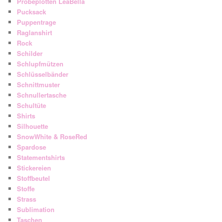
Probeplotten LeaBella
Pucksack
Puppentrage
Raglanshirt
Rock
Schilder
Schlupfmützen
Schlüsselbänder
Schnittmuster
Schnullertasche
Schultüte
Shirts
Silhouette
SnowWhite & RoseRed
Spardose
Statementshirts
Stickereien
Stoffbeutel
Stoffe
Strass
Sublimation
Taschen