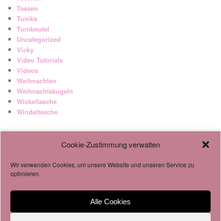
Tassen
Tunika
Turnbeutel
Uncategorized
Vicky
Video Tutorials
Videos
Weihnachten
Weihnachtskugeln
Wickeltasche
Windeltasche
Cookie-Zustimmung verwalten
AGB
Datenschutzverordnung
Wir verwenden Cookies, um unsere Website und unseren Service zu
Cookie-Richtlinie
optimieren.
Alle Cookies
Impressum & Datenschutz
Stolz präsentiert von WordPress