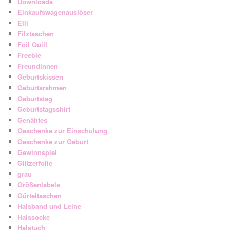
Downloads
Einkaufswagenauslöser
Elli
Filztaschen
Foil Quill
Freebie
Freundinnen
Geburtskissen
Geburtsrahmen
Geburtstag
Geburtstagsshirt
Genähtes
Geschenke zur Einschulung
Geschenke zur Geburt
Gewinnspiel
Glitzerfolie
grau
Größenlabels
Gürteltaschen
Halsband und Leine
Halssocke
Halstuch