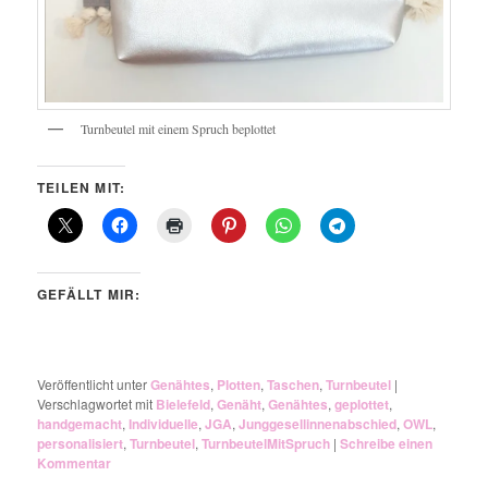
Turnbeutel mit einem Spruch beplottet
TEILEN MIT:
GEFÄLLT MIR:
Veröffentlicht unter
Genähtes
,
Plotten
,
Taschen
,
Turnbeutel
|
Verschlagwortet mit
Bielefeld
,
Genäht
,
Genähtes
,
geplottet
,
handgemacht
,
Individuelle
,
JGA
,
Junggesellinnenabschied
,
OWL
,
personalisiert
,
Turnbeutel
,
TurnbeutelMitSpruch
|
Schreibe einen
Kommentar