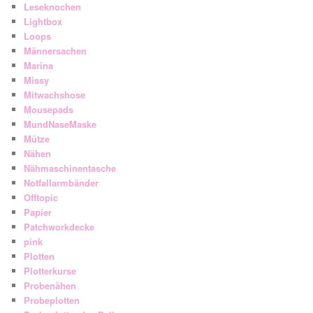
Leseknochen
Lightbox
Loops
Männersachen
Marina
Missy
Mitwachshose
Mousepads
MundNaseMaske
Mütze
Nähen
Nähmaschinentasche
Notfallarmbänder
Offtopic
Papier
Patchworkdecke
pink
Plotten
Plotterkurse
Probenähen
Probeplotten