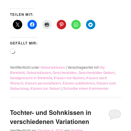
TEILEN MIT:
GEFÄLLT MIR:
Wird
geladen …
Veröffentlicht unter
Geburtskissen
|
Verschlagwortet mit
Diy
Bielefeld
,
Geburtskissen
,
Geschenkidee
,
Geschenkidee Geburt
,
handgemacht in Bielefeld
,
Kissen mit Namen
,
Kissen nach
Wunsch
,
Kissen personalisiert
,
Kissen sublimieren
,
Kissen zum
Geburtstag
,
Kissen zur Geburt
|
Schreibe einen Kommentar
Tochter- und Sohnkissen in
verschiedenen Variationen
Veröffentlicht am
Oktober 6, 2020
von
Bettina