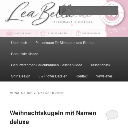
Zum
Zum
primären
sekundären
Such
Inhalt
Inhalt
springen
springen
LeaBella.de – Handgemacht in
Bielefeld
Hauptmenü
Über mich
Plotterkurse für Silhouette und Brother
Bedruckte Kissen
Geburtsrahmen/Leuchtrahmen Geschenkidee
Tassendruck
Shirt Design
0 € Plotter Dateien
Kontakt
Newsletter
MONATSARCHIV:
OKTOBER 2020
Weihnachtskugeln mit Namen
deluxe