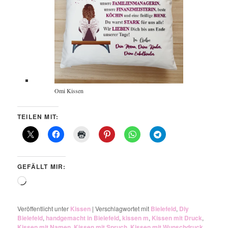
Omi Kissen
TEILEN MIT:
GEFÄLLT MIR:
Wird
geladen …
Veröffentlicht unter
Kissen
|
Verschlagwortet mit
Bielefeld
,
Diy
Bielefeld
,
handgemacht in Bielefeld
,
kissen m
,
Kissen mit Druck
,
Kissen mit Namen
,
Kissen mit Spruch
,
Kissen mit Wunschdruck
,