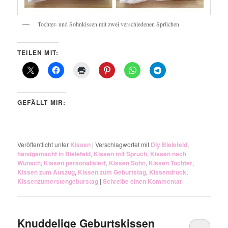
Tochter- und Sohnkissen mit zwei verschiedenen Sprüchen
TEILEN MIT:
GEFÄLLT MIR:
Veröffentlicht unter
Kissen
|
Verschlagwortet mit
Diy Bielefeld
,
handgemacht in Bielefeld
,
Kissen mit Spruch
,
Kissen nach
Wunsch
,
Kissen personalisiert
,
Kissen Sohn
,
Kissen Tochter
,
Kissen zum Auszug
,
Kissen zum Geburtstag
,
Kissendruck
,
Kissenzumerstengeburstag
|
Schreibe einen Kommentar
Knuddelige Geburtskissen