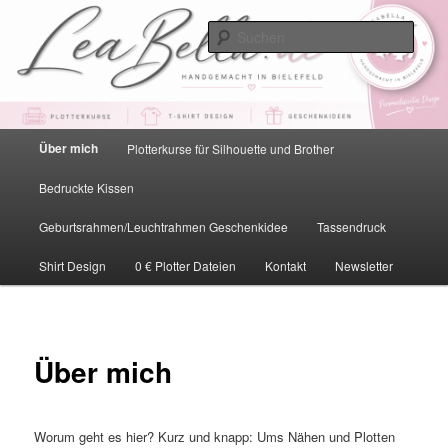
Zum
primären
Such
Inhalt
springen
LeaBella.de – Handgemacht in
Bielefeld
Hauptmenü
Über mich
Plotterkurse für Silhouette und Brother
Bedruckte Kissen
Geburtsrahmen/Leuchtrahmen Geschenkidee
Tassendruck
Shirt Design
0 € Plotter Dateien
Kontakt
Newsletter
Über mich
Worum geht es hier? Kurz und knapp: Ums Nähen und Plotten