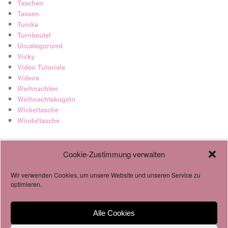
Taschen
Tassen
Tunika
Turnbeutel
Uncategorized
Vicky
Video Tutorials
Videos
Weihnachten
Weihnachtskugeln
Wickeltasche
Windeltasche
Cookie-Zustimmung verwalten
AGB
Datenschutzverordnung
Wir verwenden Cookies, um unsere Website und unseren Service zu
Cookie-Richtlinie
optimieren.
Alle Cookies
Impressum & Datenschutz
Stolz präsentiert von WordPress