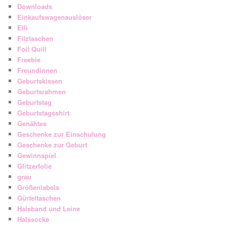
Downloads
Einkaufswagenauslöser
Elli
Filztaschen
Foil Quill
Freebie
Freundinnen
Geburtskissen
Geburtsrahmen
Geburtstag
Geburtstagsshirt
Genähtes
Geschenke zur Einschulung
Geschenke zur Geburt
Gewinnspiel
Glitzerfolie
grau
Größenlabels
Gürteltaschen
Halsband und Leine
Halssocke