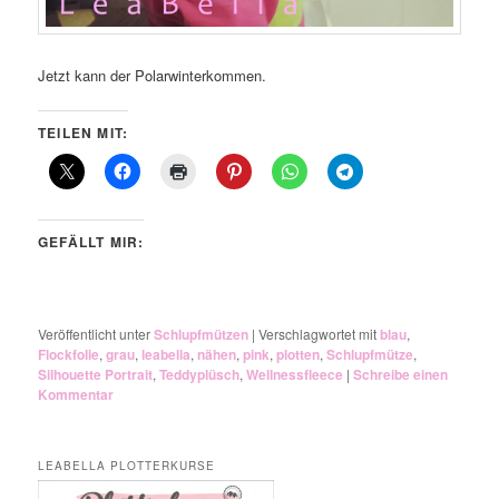
Jetzt kann der Polarwinterkommen.
TEILEN MIT:
GEFÄLLT MIR:
Veröffentlicht unter
Schlupfmützen
|
Verschlagwortet mit
blau
,
Flockfolie
,
grau
,
leabella
,
nähen
,
pink
,
plotten
,
Schlupfmütze
,
Silhouette Portrait
,
Teddyplüsch
,
Wellnessfleece
|
Schreibe einen
Kommentar
LEABELLA PLOTTERKURSE