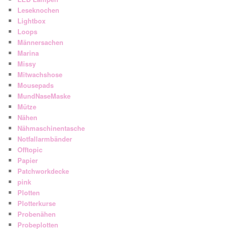
Leseknochen
Lightbox
Loops
Männersachen
Marina
Missy
Mitwachshose
Mousepads
MundNaseMaske
Mütze
Nähen
Nähmaschinentasche
Notfallarmbänder
Offtopic
Papier
Patchworkdecke
pink
Plotten
Plotterkurse
Probenähen
Probeplotten