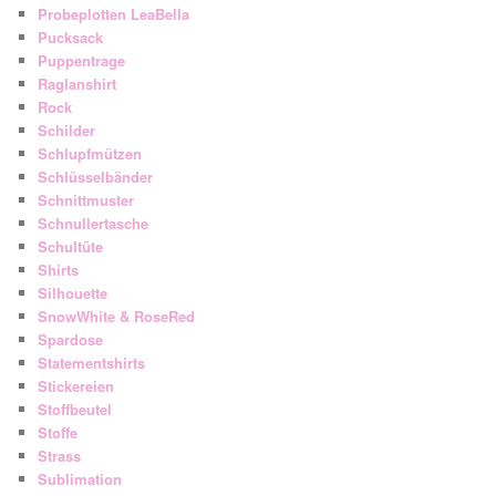
Probeplotten LeaBella
Pucksack
Puppentrage
Raglanshirt
Rock
Schilder
Schlupfmützen
Schlüsselbänder
Schnittmuster
Schnullertasche
Schultüte
Shirts
Silhouette
SnowWhite & RoseRed
Spardose
Statementshirts
Stickereien
Stoffbeutel
Stoffe
Strass
Sublimation