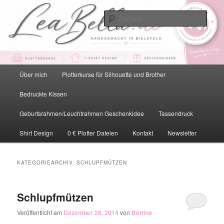
Zum
Zum
primären
sekundären
Such
Inhalt
Inhalt
springen
springen
LeaBella.de – Handgemacht in
Bielefeld
Hauptmenü
Über mich
Plotterkurse für Silhouette und Brother
Bedruckte Kissen
Geburtsrahmen/Leuchtrahmen Geschenkidee
Tassendruck
Shirt Design
0 € Plotter Dateien
Kontakt
Newsletter
KATEGORIEARCHIV:
SCHLUPFMÜTZEN
Schlupfmützen
Veröffentlicht am
Dezember 26, 2014
von
Bettina