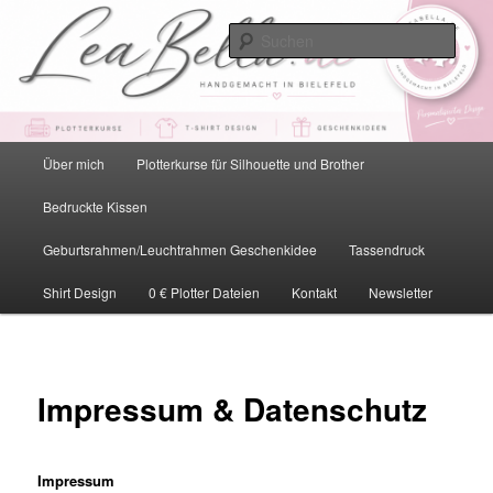
Zum
primären
Such
Inhalt
springen
LeaBella.de – Handgemacht in
Bielefeld
Hauptmenü
Über mich
Plotterkurse für Silhouette und Brother
Bedruckte Kissen
Geburtsrahmen/Leuchtrahmen Geschenkidee
Tassendruck
Shirt Design
0 € Plotter Dateien
Kontakt
Newsletter
Impressum & Datenschutz
Impressum