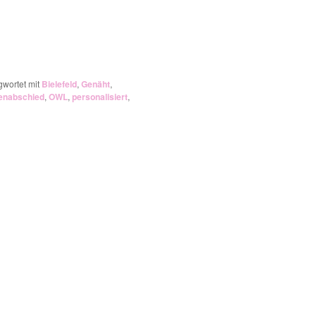
gwortet mit
Bielefeld
,
Genäht
,
enabschied
,
OWL
,
personalisiert
,