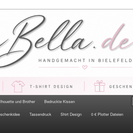
 Handgemacht in Bielefeld
ilhouette und Brother
Bedruckte Kissen
eschenkidee
Tassendruck
Shirt Design
0 € Plotter Dateien