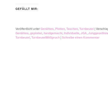
GEFÄLLT MIR:
Veröffentlicht unter
Genähtes
,
Plotten
,
Taschen
,
Turnbeutel
|
Verschla
Genähtes
,
geplottet
,
handgemacht
,
Individuelle
,
JGA
,
Junggesellinn
Turnbeutel
,
TurnbeutelMitSpruch
|
Schreibe einen Kommentar