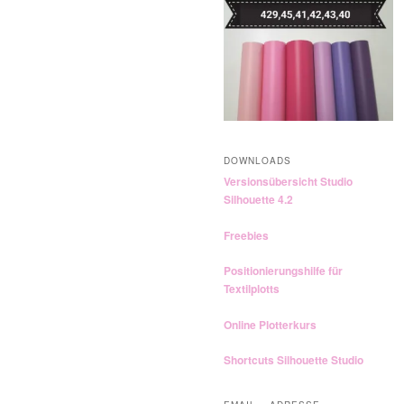
n
DOWNLOADS
Versionsübersicht Studio
Silhouette 4.2
Freebies
Positionierungshilfe für
Textilplotts
Online Plotterkurs
Shortcuts Silhouette Studio