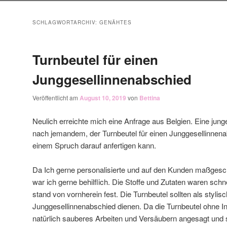
SCHLAGWORTARCHIV:
GENÄHTES
Turnbeutel für einen
Junggesellinnenabschied
Veröffentlicht am
August 10, 2019
von
Bettina
Neulich erreichte mich eine Anfrage aus Belgien. Eine ju
nach jemandem, der Turnbeutel für einen Junggesellinne
einem Spruch darauf anfertigen kann.
Da Ich gerne personalisierte und auf den Kunden maßgesch
war ich gerne behilflich. Die Stoffe und Zutaten waren sch
stand von vornherein fest. Die Turnbeutel sollten als stylis
Junggesellinnenabschied dienen. Da die Turnbeutel ohne Inn
natürlich sauberes Arbeiten und Versäubern angesagt und so