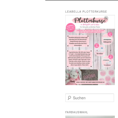
LEABELLA PLOTTERKURSE
S
u
c
h
FARBAUSWAHL
e