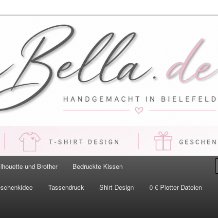
 Handgemacht in Bielefeld
ilhouette und Brother
Bedruckte Kissen
eschenkidee
Tassendruck
Shirt Design
0 € Plotter Dateien