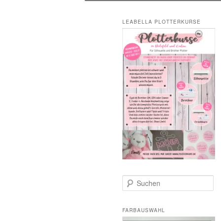
LEABELLA PLOTTERKURSE
S
u
c
h
FARBAUSWAHL
e