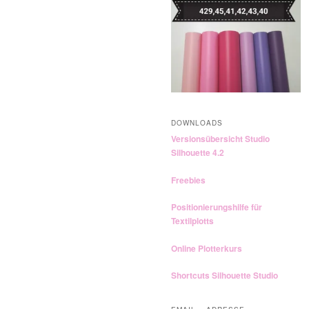
n
DOWNLOADS
Versionsübersicht Studio
Silhouette 4.2
Freebies
Positionierungshilfe für
Textilplotts
Online Plotterkurs
Shortcuts Silhouette Studio