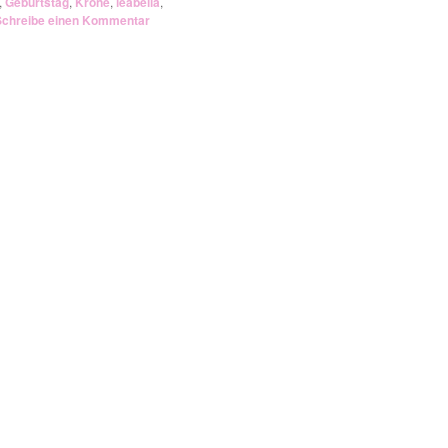
,
Geburtstag
,
Krone
,
leabella
,
Schreibe einen Kommentar