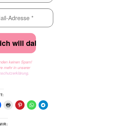
nden keinen Spam!
re mehr in unserer
nschutzerklärung
.
T:
MIR: