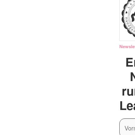
Newsle
E
r
Le