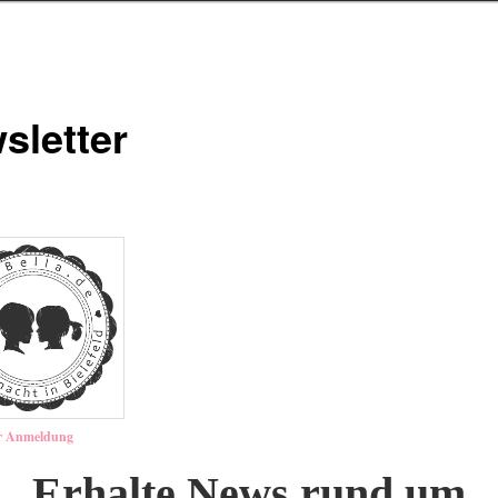
sletter
er Anmeldung
Erhalte News rund um