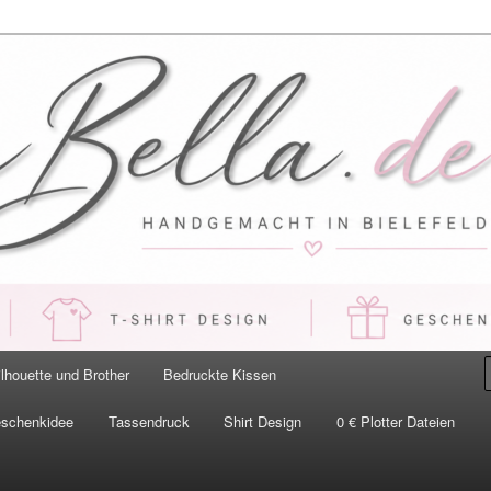
 Handgemacht in Bielefeld
ilhouette und Brother
Bedruckte Kissen
eschenkidee
Tassendruck
Shirt Design
0 € Plotter Dateien