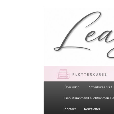
Zum
primären
Inhalt
LeaBella.de –
springen
Hauptmenü
Über mich
Plotterkurse für S
Geburtsrahmen/Leuchtrahmen G
Kontakt
Newsletter