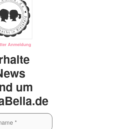
tter Anmeldung
rhalte
News
und um
aBella.de