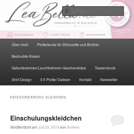
Zum
Zum
primären
sekundären
Such
Inhalt
Inhalt
springen
springen
LeaBella.de – Handgemacht in
Bielefeld
Hauptmenü
Über mich
Plotterkurse für Silhouette und Brother
Bedruckte Kissen
Geburtsrahmen/Leuchtrahmen Geschenkidee
Tassendruck
Shirt Design
0 € Plotter Dateien
Kontakt
Newsletter
KATEGORIEARCHIV:
KLEIDCHEN
Einschulungskleidchen
Veröffentlicht am
Juli 23, 2019
von
Bettina