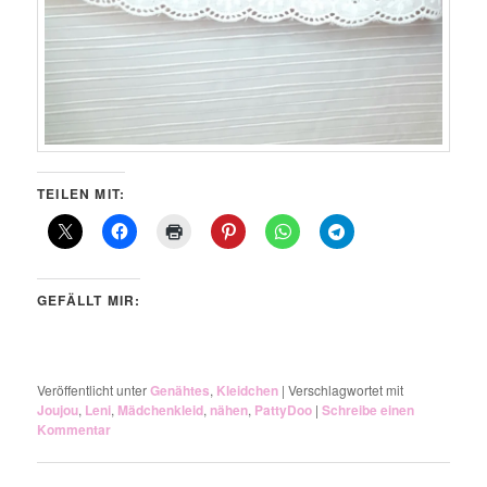
TEILEN MIT:
GEFÄLLT MIR:
Veröffentlicht unter
Genähtes
,
Kleidchen
|
Verschlagwortet mit
Joujou
,
Leni
,
Mädchenkleid
,
nähen
,
PattyDoo
|
Schreibe einen
Kommentar