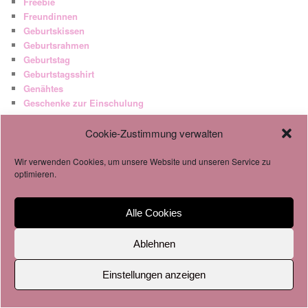
Freebie
Freundinnen
Geburtskissen
Geburtsrahmen
Geburtstag
Geburtstagsshirt
Genähtes
Geschenke zur Einschulung
Geschenke zur Geburt
Gewinnspiel
Cookie-Zustimmung verwalten
Glitzerfolie
grau
Wir verwenden Cookies, um unsere Website und unseren Service zu
optimieren.
Größenlabels
Gürteltaschen
Halsband und Leine
Alle Cookies
Halssocke
Halstuch
Ablehnen
Halswärmchen
Handy
Einstellungen anzeigen
Hochzeit
Hochzeitsrahmen
Holzfüsschen