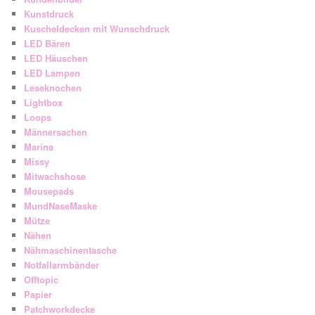
Kunstdruck
Kuscheldecken mit Wunschdruck
LED Bären
LED Häuschen
LED Lampen
Leseknochen
Lightbox
Loops
Männersachen
Marina
Missy
Mitwachshose
Mousepads
MundNaseMaske
Mütze
Nähen
Nähmaschinentasche
Notfallarmbänder
Offtopic
Papier
Patchworkdecke