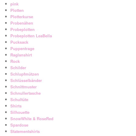
pink
Plotten
Plotterkurse
Probenähen
Probeplotten
Probeplotten LeaBella
Pucksack
Puppentrage
Raglanshirt
Rock
Schilder
Schlupfmützen
Schlüsselbänder
Schnittmuster
Schnullertasche
Schultüte
Shirts
Silhouette
SnowWhite & RoseRed
Spardose
Statementshirts