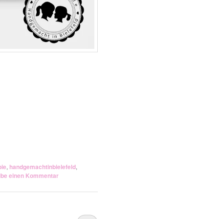
bie
,
handgemachtinbielefeld
,
ibe einen Kommentar