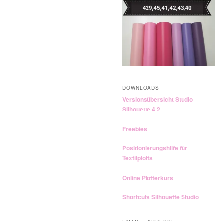
n
DOWNLOADS
Versionsübersicht Studio
Silhouette 4.2
Freebies
Positionierungshilfe für
Textilplotts
Online Plotterkurs
Shortcuts Silhouette Studio