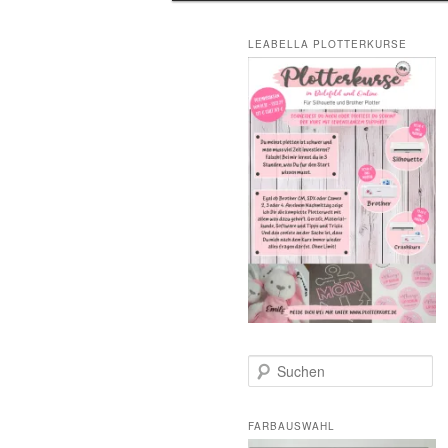
LEABELLA PLOTTERKURSE
S
u
c
h
FARBAUSWAHL
e