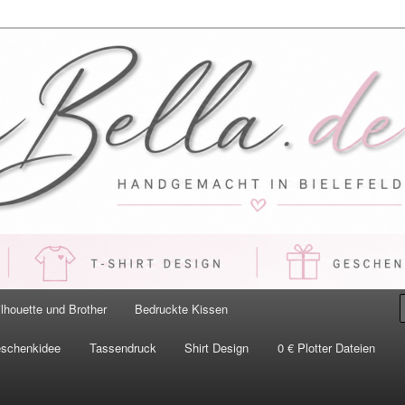
 Handgemacht in Bielefeld
ilhouette und Brother
Bedruckte Kissen
eschenkidee
Tassendruck
Shirt Design
0 € Plotter Dateien