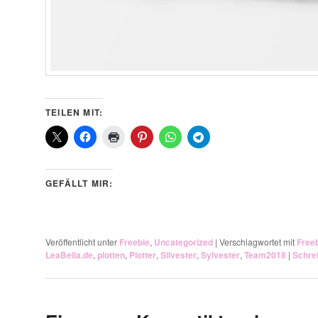
TEILEN MIT:
GEFÄLLT MIR:
Veröffentlicht unter
Freebie
,
Uncategorized
|
Verschlagwortet mit
Free
LeaBella.de
,
plotten
,
Plotter
,
Silvester
,
Sylvester
,
Team2018
|
Schre