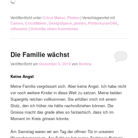
Wird
geladen …
Veröffentlicht unter
Cricut Maker
,
Plotten
|
Verschlagwortet mit
Cameo
,
CricutMaker
,
DesignSpace
,
plotten
,
PlotterkurseOWL
,
silhouette
|
Schreibe einen Kommentar
Die Familie wächst
Veröffentlicht am
Dezember 8, 2019
von
Bettina
Keine Angst
Meine Familie vergrössert sich. Aber keine Angst. Ich habe nicht
vor noch weitere Kinder in diese Welt zu setzen. Meine beiden
Supergirls reichen vollkommen. Sie erfüllen mich mit einem
Stolz, den ich früher nie hätte nachvollziehen können. Die
Grosse macht das grade alles so fantastisch, dass ich im
Moment im Kreis grinsen könnte.
Am Samstag waren wir am Tag der offrnen Tür in unserem
Wunschgymnasium. Am Schluss hat meine Tochter in Biologie