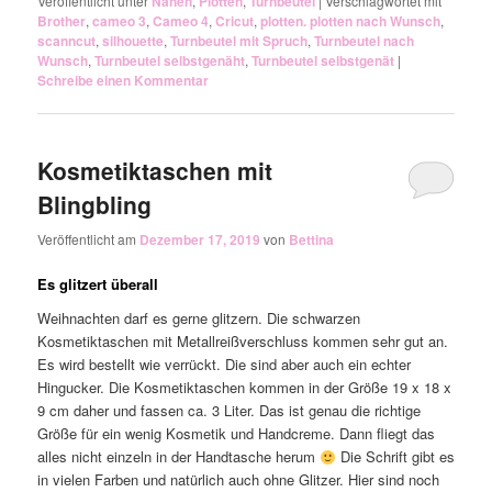
Veröffentlicht unter
Nähen
,
Plotten
,
Turnbeutel
|
Verschlagwortet mit
Brother
,
cameo 3
,
Cameo 4
,
Cricut
,
plotten. plotten nach Wunsch
,
scanncut
,
silhouette
,
Turnbeutel mit Spruch
,
Turnbeutel nach
Wunsch
,
Turnbeutel selbstgenäht
,
Turnbeutel selbstgenät
|
Schreibe einen Kommentar
Kosmetiktaschen mit
Blingbling
Veröffentlicht am
Dezember 17, 2019
von
Bettina
Es glitzert überall
Weihnachten darf es gerne glitzern. Die schwarzen
Kosmetiktaschen mit Metallreißverschluss kommen sehr gut an.
Es wird bestellt wie verrückt. Die sind aber auch ein echter
Hingucker. Die Kosmetiktaschen kommen in der Größe 19 x 18 x
9 cm daher und fassen ca. 3 Liter. Das ist genau die richtige
Größe für ein wenig Kosmetik und Handcreme. Dann fliegt das
alles nicht einzeln in der Handtasche herum
Die Schrift gibt es
in vielen Farben und natürlich auch ohne Glitzer. Hier sind noch