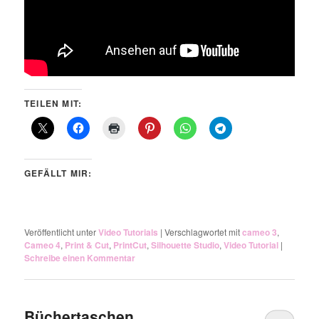
TEILEN MIT:
GEFÄLLT MIR:
Veröffentlicht unter
Video Tutorials
|
Verschlagwortet mit
cameo 3
,
Cameo 4
,
Print & Cut
,
PrintCut
,
Silhouette Studio
,
Video Tutorial
|
Schreibe einen Kommentar
Büchertaschen