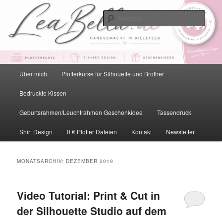
Zum
Zum
primären
sekundären
Such
Inhalt
Inhalt
springen
springen
LeaBella.de – Handgemacht in
Bielefeld
Hauptmenü
Über mich
Plotterkurse für Silhouette und Brother
Bedruckte Kissen
Geburtsrahmen/Leuchtrahmen Geschenkidee
Tassendruck
Shirt Design
0 € Plotter Dateien
Kontakt
Newsletter
MONATSARCHIV:
DEZEMBER 2019
Video Tutorial: Print & Cut in
der Silhouette Studio auf dem