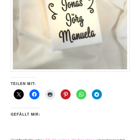
TEILEN MIT:
GEFÄLLT MIR:
Veröffentlicht unter
LED Häuschen
,
Weihnachten
|
Verschlagwortet