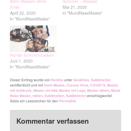
Atem Masken ohne
Sommer – Masken
Ende
Mai 21, 2020
April 22, 2020
In "MundNaseMaske"
In "MundNaseMaske"
Hunde Sommermasken
Juni 1, 2020
In "MundNaseMaske"
Dieser Eintrag wurde von
Bettina
unter
Genähtes
,
Sublimation
veröffentlicht und mit
Atem Maske
,
Corona Virus
,
COVID19
,
Maske
mit Aufdruck
,
Maske mit bild
,
Maske mit Logo
,
Maske nähen
,
Mund
Nase Maske
,
nähen
,
Sublimation
,
Sublimieren
verschlagwortet.
Setze ein Lesezeichen für den
Permalink
.
Kommentar verfassen