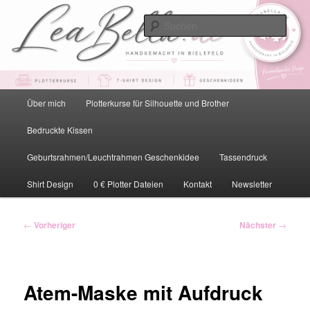
Zum
primären
Such
Inhalt
springen
LeaBella.de – Handgemacht in
Bielefeld
Hauptmenü
Über mich
Plotterkurse für Silhouette und Brother
Bedruckte Kissen
Geburtsrahmen/Leuchtrahmen Geschenkidee
Tassendruck
Shirt Design
0 € Plotter Dateien
Kontakt
Newsletter
Beitragsnavigation
←
Vorheriger
Nächster
→
Atem-Maske mit Aufdruck