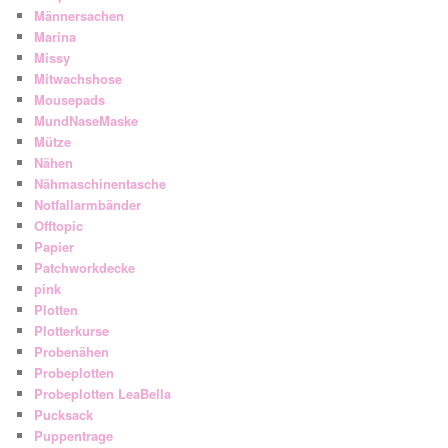
Männersachen
Marina
Missy
Mitwachshose
Mousepads
MundNaseMaske
Mütze
Nähen
Nähmaschinentasche
Notfallarmbänder
Offtopic
Papier
Patchworkdecke
pink
Plotten
Plotterkurse
Probenähen
Probeplotten
Probeplotten LeaBella
Pucksack
Puppentrage