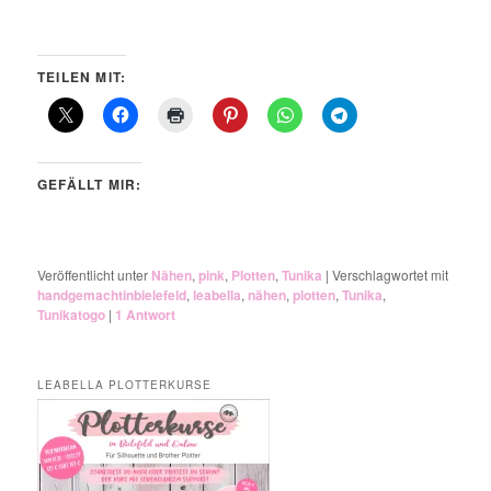
TEILEN MIT:
GEFÄLLT MIR:
Veröffentlicht unter
Nähen
,
pink
,
Plotten
,
Tunika
|
Verschlagwortet mit
handgemachtinbielefeld
,
leabella
,
nähen
,
plotten
,
Tunika
,
Tunikatogo
|
1
Antwort
LEABELLA PLOTTERKURSE