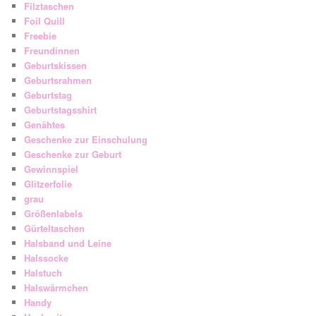
Filztaschen
Foil Quill
Freebie
Freundinnen
Geburtskissen
Geburtsrahmen
Geburtstag
Geburtstagsshirt
Genähtes
Geschenke zur Einschulung
Geschenke zur Geburt
Gewinnspiel
Glitzerfolie
grau
Größenlabels
Gürteltaschen
Halsband und Leine
Halssocke
Halstuch
Halswärmchen
Handy