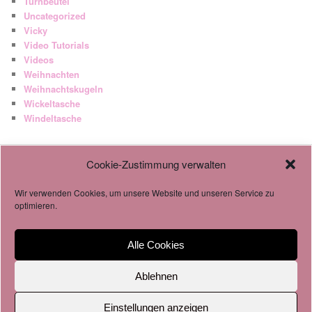
Turnbeutel
Uncategorized
Vicky
Video Tutorials
Videos
Weihnachten
Weihnachtskugeln
Wickeltasche
Windeltasche
Cookie-Zustimmung verwalten
AGB
Datenschutzverordnung
Wir verwenden Cookies, um unsere Website und unseren Service zu
Cookie-Richtlinie
optimieren.
Alle Cookies
Impressum & Datenschutz
Stolz präsentiert von WordPress
Ablehnen
Einstellungen anzeigen