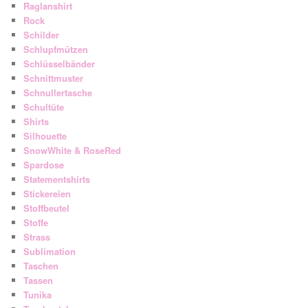
Raglanshirt
Rock
Schilder
Schlupfmützen
Schlüsselbänder
Schnittmuster
Schnullertasche
Schultüte
Shirts
Silhouette
SnowWhite & RoseRed
Spardose
Statementshirts
Stickereien
Stoffbeutel
Stoffe
Strass
Sublimation
Taschen
Tassen
Tunika