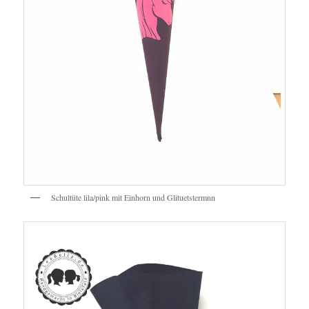
Schultüte lila/pink mit Einhorn und Glituetstermnn