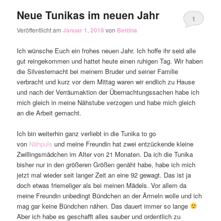
Neue Tunikas im neuen Jahr
1
Veröffentlicht am
Januar 1, 2018
von
Bettina
Ich wünsche Euch ein frohes neuen Jahr. Ich hoffe ihr seid alle
gut reingekommen und hattet heute einen ruhigen Tag. Wir haben
die Silvesternacht bei meinem Bruder und seiner Familie
verbracht und kurz vor dem Mittag waren wir endlich zu Hause
und nach der Verräumaktion der Übernachtungssachen habe ich
mich gleich in meine Nähstube verzogen und habe mich gleich
an die Arbeit gemacht.
Ich bin weiterhin ganz verliebt in die Tunika to go
von
Nähpuls
und meine Freundin hat zwei entzückende kleine
Zwillingsmädchen im Alter von 21 Monaten. Da ich die Tunika
bisher nur in den größeren Größen genäht habe, habe ich mich
jetzt mal wieder seit langer Zeit an eine 92 gewagt. Das ist ja
doch etwas friemeliger als bei meinen Mädels. Vor allem da
meine Freundin unbedingt Bündchen an der Ärmeln wolle und ich
mag gar keine Bündchen nähen. Das dauert immer so lange
Aber ich habe es geschafft alles sauber und ordentlich zu