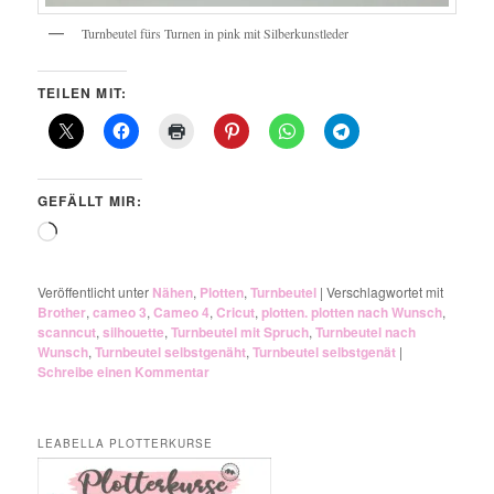
Turnbeutel fürs Turnen in pink mit Silberkunstleder
TEILEN MIT:
GEFÄLLT MIR:
Wird
geladen …
Veröffentlicht unter
Nähen
,
Plotten
,
Turnbeutel
|
Verschlagwortet mit
Brother
,
cameo 3
,
Cameo 4
,
Cricut
,
plotten. plotten nach Wunsch
,
scanncut
,
silhouette
,
Turnbeutel mit Spruch
,
Turnbeutel nach
Wunsch
,
Turnbeutel selbstgenäht
,
Turnbeutel selbstgenät
|
Schreibe einen Kommentar
LEABELLA PLOTTERKURSE