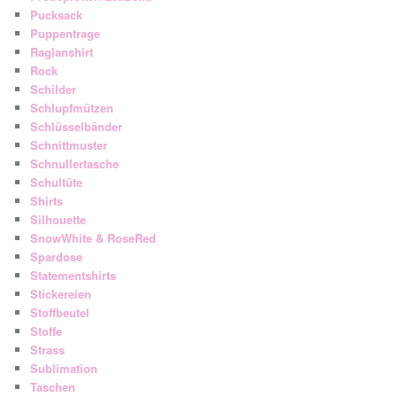
Pucksack
Puppentrage
Raglanshirt
Rock
Schilder
Schlupfmützen
Schlüsselbänder
Schnittmuster
Schnullertasche
Schultüte
Shirts
Silhouette
SnowWhite & RoseRed
Spardose
Statementshirts
Stickereien
Stoffbeutel
Stoffe
Strass
Sublimation
Taschen