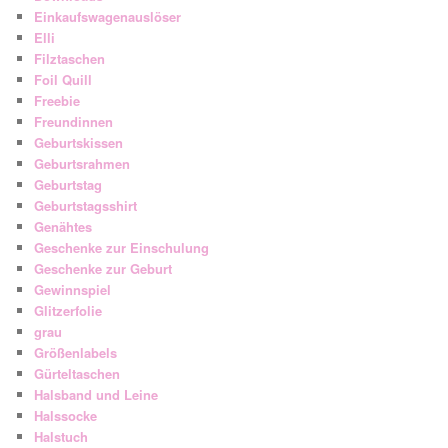
Einkaufswagenauslöser
Elli
Filztaschen
Foil Quill
Freebie
Freundinnen
Geburtskissen
Geburtsrahmen
Geburtstag
Geburtstagsshirt
Genähtes
Geschenke zur Einschulung
Geschenke zur Geburt
Gewinnspiel
Glitzerfolie
grau
Größenlabels
Gürteltaschen
Halsband und Leine
Halssocke
Halstuch