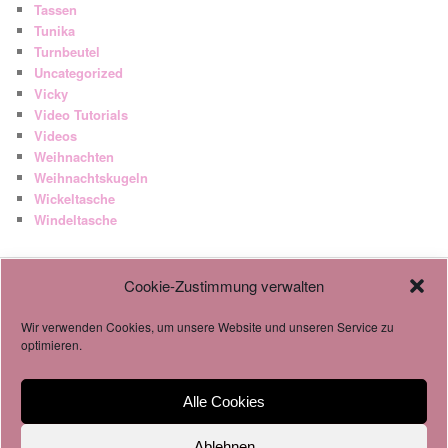
Tassen
Tunika
Turnbeutel
Uncategorized
Vicky
Video Tutorials
Videos
Weihnachten
Weihnachtskugeln
Wickeltasche
Windeltasche
Cookie-Zustimmung verwalten
AGB
Datenschutzverordnung
Wir verwenden Cookies, um unsere Website und unseren Service zu
Cookie-Richtlinie
optimieren.
Alle Cookies
Impressum & Datenschutz
Stolz präsentiert von WordPress
Ablehnen