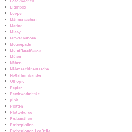
Leseknochen
Lightbox
Loops
Männersachen
Marina
Missy
Mitwachshose
Mousepads
MundNaseMaske
Mütze
Nähen
Nähmaschinentasche
Notfallarmbänder
Offtopic
Papier
Patchworkdecke
pink
Plotten
Plotterkurse
Probenähen
Probeplotten
Probeplotten LeaBella