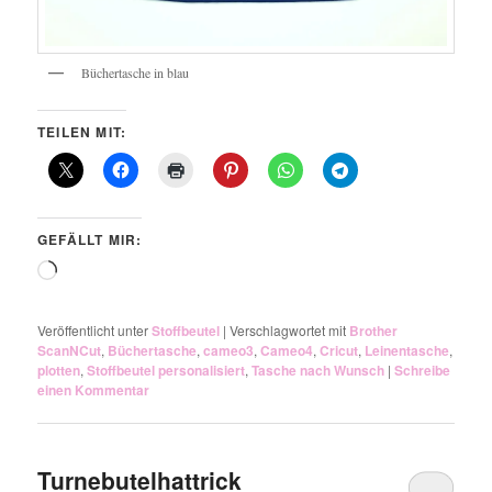
Büchertasche in blau
TEILEN MIT:
GEFÄLLT MIR:
Wird
geladen …
Veröffentlicht unter
Stoffbeutel
|
Verschlagwortet mit
Brother
ScanNCut
,
Büchertasche
,
cameo3
,
Cameo4
,
Cricut
,
Leinentasche
,
plotten
,
Stoffbeutel personalisiert
,
Tasche nach Wunsch
|
Schreibe
einen Kommentar
Turnebutelhattrick