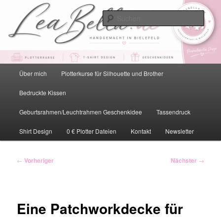
Zum
primären
Such
Inhalt
springen
LeaBella.de – Handgemacht in
Bielefeld
Hauptmenü
Über mich
Plotterkurse für Silhouette und Brother
Bedruckte Kissen
Geburtsrahmen/Leuchtrahmen Geschenkidee
Tassendruck
Shirt Design
0 € Plotter Dateien
Kontakt
Newsletter
Beitragsnavigation
←
Vorheriger
Nächster
→
Eine Patchworkdecke für