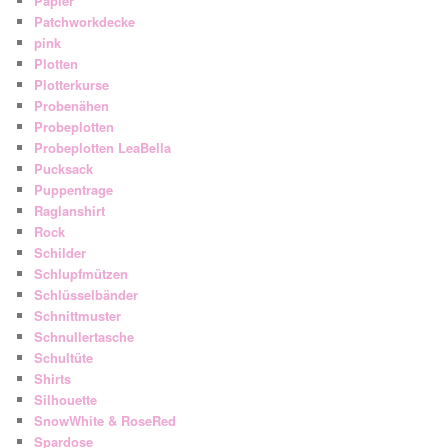
Papier
Patchworkdecke
pink
Plotten
Plotterkurse
Probenähen
Probeplotten
Probeplotten LeaBella
Pucksack
Puppentrage
Raglanshirt
Rock
Schilder
Schlupfmützen
Schlüsselbänder
Schnittmuster
Schnullertasche
Schultüte
Shirts
Silhouette
SnowWhite & RoseRed
Spardose