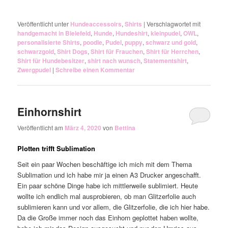
Veröffentlicht unter
Hundeaccessoirs
,
Shirts
|
Verschlagwortet mit
handgemacht in Bielefeld
,
Hunde
,
Hundeshirt
,
kleinpudel
,
OWL
,
personalisierte Shirts
,
poodle
,
Pudel
,
puppy
,
schwarz und gold
,
schwarzgold
,
Shirt Dogs
,
Shirt für Frauchen
,
Shirt für Herrchen
,
Shirt für Hundebesitzer
,
shirt nach wunsch
,
Statementshirt
,
Zwergpudel
|
Schreibe einen Kommentar
Einhornshirt
Veröffentlicht am
März 4, 2020
von
Bettina
Plotten trifft Sublimation
Seit ein paar Wochen beschäftige ich mich mit dem Thema
Sublimation und ich habe mir ja einen A3 Drucker angeschafft.
Ein paar schöne Dinge habe ich mittlerweile sublimiert. Heute
wollte ich endlich mal ausprobieren, ob man Glitzerfolie auch
sublimieren kann und vor allem, die Glitzerfolie, die ich hier habe.
Da die Große immer noch das Einhorn geplottet haben wollte,