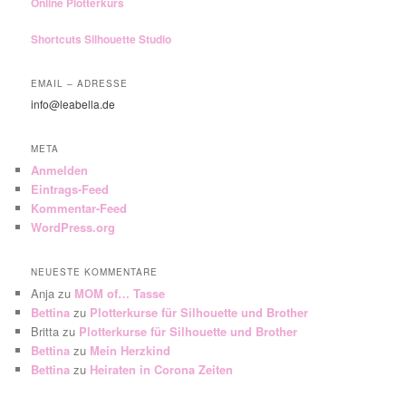
Online Plotterkurs
Shortcuts Silhouette Studio
EMAIL – ADRESSE
info@leabella.de
META
Anmelden
Eintrags-Feed
Kommentar-Feed
WordPress.org
NEUESTE KOMMENTARE
Anja
zu
MOM of… Tasse
Bettina
zu
Plotterkurse für Silhouette und Brother
Britta
zu
Plotterkurse für Silhouette und Brother
Bettina
zu
Mein Herzkind
Bettina
zu
Heiraten in Corona Zeiten