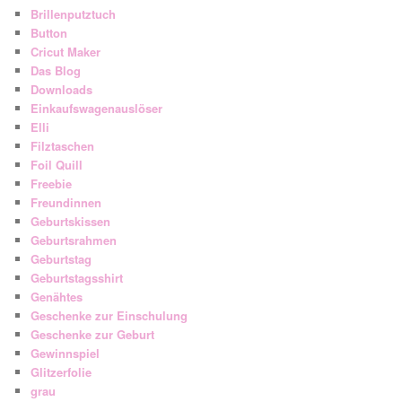
Brillenputztuch
Button
Cricut Maker
Das Blog
Downloads
Einkaufswagenauslöser
Elli
Filztaschen
Foil Quill
Freebie
Freundinnen
Geburtskissen
Geburtsrahmen
Geburtstag
Geburtstagsshirt
Genähtes
Geschenke zur Einschulung
Geschenke zur Geburt
Gewinnspiel
Glitzerfolie
grau