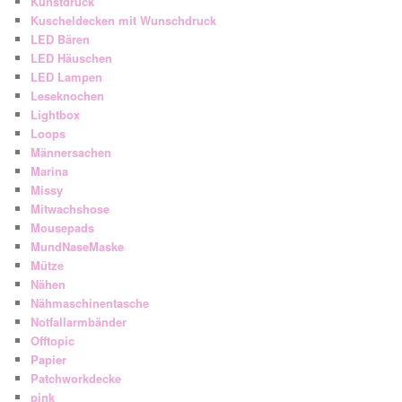
Kunstdruck
Kuscheldecken mit Wunschdruck
LED Bären
LED Häuschen
LED Lampen
Leseknochen
Lightbox
Loops
Männersachen
Marina
Missy
Mitwachshose
Mousepads
MundNaseMaske
Mütze
Nähen
Nähmaschinentasche
Notfallarmbänder
Offtopic
Papier
Patchworkdecke
pink