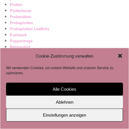
Plotten
Plotterkurse
Probenähen
Probeplotten
Probeplotten LeaBella
Pucksack
Puppentrage
Raglanshirt
Rock
Cookie-Zustimmung verwalten
Schilder
Schlupfmützen
Wir verwenden Cookies, um unsere Website und unseren Service zu
Schlüsselbänder
optimieren.
Schnittmuster
Schnullertasche
Schultüte
Alle Cookies
Shirts
Silhouette
Ablehnen
SnowWhite & RoseRed
Spardose
Einstellungen anzeigen
Statementshirts
Stickereien