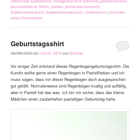
Glitzerfolie sublimieren
,
handgemacht in Bielefeld
,
passermarken
,
personalisierte Shirts
,
plotten
,
plottennachwunsch
,
Sublimationsdruck
,
Sublimationsdrucker
,
Sublimieren
|
Schreibe
einen Kommentar
Geburtstagsshirt
Veröffentlicht am
Juli 24, 2019
von
Bettina
Vor einiger Zeit entstand dieses Regenbogengeburtstagsshirt. Die
Kundin wollte gerne einen Regenbogen in Pastellfarben und ich
muss sagen, dass mir dieser Regenbogen doch ausgesprochen
gut gefällt. Normalerweise sind Regenbögen knallig und auffällig,
aber in Pastell hat das was. Ich bin mir sicher, dass das kleine
Mädchen einen zauberhaften pastelligen Geburtstag hatte.