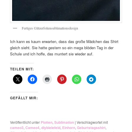
Fertiges Glitzerfoliensublimationsdesign
Ich kann es kaum erwarten, dass das große Mädchen das Shirt
gleich sieht. Sie hatte gestern so ein mega blöden Tag in der
Schule und ich hoffe, das muntert sie wieder auf.
TEILEN MIT:
GEFÄLLT MIR:
Veröffentlicht unter
Plotten
,
Sublimation
|
Verschlagwortet mit
cameo3
,
Cameo4
,
diybielefeld
,
Einhorn
,
Geburtstagsshirt
,