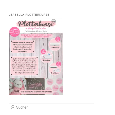
LEABELLA PLOTTERKURSE
S
u