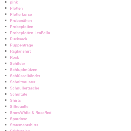
pink
Plotten
Plotterkurse
Probenähen
Probeplotten
Probeplotten LeaBella
Pucksack
Puppentrage
Raglanshirt
Rock
Schilder
Schlupfmützen
Schlüsselbänder
Schnittmuster
Schnullertasche
Schultüte
Shirts
Silhouette
SnowWhite & RoseRed
Spardose
Statementshirts
Stickereien