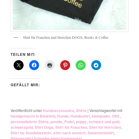
Shirt für Frauchen und Herrchen DOGS, Books & Coffee
TEILEN MIT:
GEFÄLLT MIR:
Veröffentlicht unter
Hundeaccessoirs
,
Shirts
|
Verschlagwortet mit
handgemacht in Bielefeld
,
Hunde
,
Hundeshirt
,
kleinpudel
,
OWL
,
personalisierte Shirts
,
poodle
,
Pudel
,
puppy
,
schwarz und gold
,
schwarzgold
,
Shirt Dogs
,
Shirt für Frauchen
,
Shirt für Herrchen
,
Shirt für Hundebesitzer
,
shirt nach wunsch
,
Statementshirt
,
Zwergpudel
|
Schreibe einen Kommentar