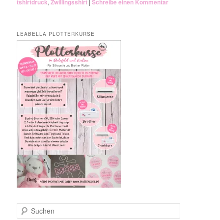
tshirtdruck
,
Zwillingsshirt
|
Schreibe einen Kommentar
LEABELLA PLOTTERKURSE
S
u