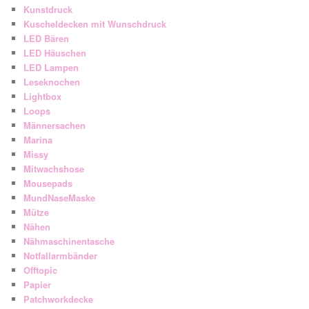
Kunstdruck
Kuscheldecken mit Wunschdruck
LED Bären
LED Häuschen
LED Lampen
Leseknochen
Lightbox
Loops
Männersachen
Marina
Missy
Mitwachshose
Mousepads
MundNaseMaske
Mütze
Nähen
Nähmaschinentasche
Notfallarmbänder
Offtopic
Papier
Patchworkdecke