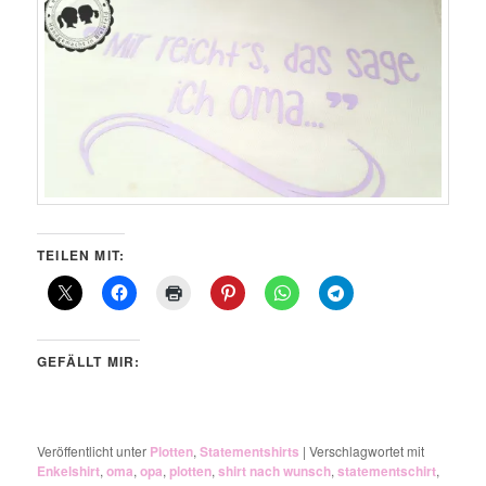
TEILEN MIT:
GEFÄLLT MIR:
Veröffentlicht unter
Plotten
,
Statementshirts
|
Verschlagwortet mit
Enkelshirt
,
oma
,
opa
,
plotten
,
shirt nach wunsch
,
statementschirt
,