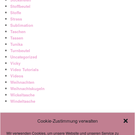
Stoffbeutel
Stoffe
Strass
Sublimation
Taschen
Tassen
Tunika
Turnbeutel
Uncategorized
Vicky
Video Tutorials
Videos
Weihnachten
Weihnachtskugeln
Wickeltasche
Windeltasche
Cookie-Zustimmung verwalten
AGB
Datenschutzverordnung
Wir verwenden Cookies, um unsere Website und unseren Service zu
Cookie-Richtlinie