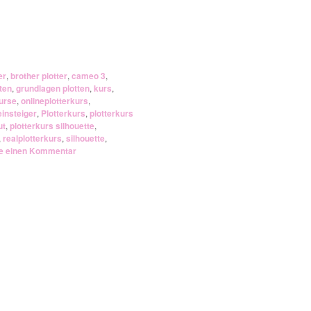
er
,
brother plotter
,
cameo 3
,
ten
,
grundlagen plotten
,
kurs
,
urse
,
onlineplotterkurs
,
einsteiger
,
Plotterkurs
,
plotterkurs
ut
,
plotterkurs silhouette
,
,
realplotterkurs
,
silhouette
,
e einen Kommentar