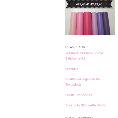
n
DOWNLOADS
Versionsübersicht Studio
Silhouette 4.2
Freebies
Positionierungshilfe für
Textilplotts
Online Plotterkurs
Shortcuts Silhouette Studio