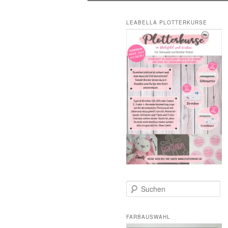
LEABELLA PLOTTERKURSE
S
u
c
h
FARBAUSWAHL
e