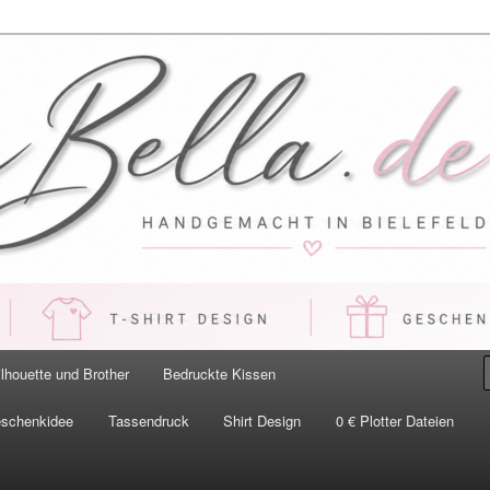
 Handgemacht in Bielefeld
ilhouette und Brother
Bedruckte Kissen
eschenkidee
Tassendruck
Shirt Design
0 € Plotter Dateien