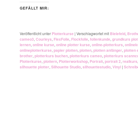
GEFÄLLT MIR:
Veröffentlicht unter
Plotterkurse
|
Verschlagwortet mit
Bielefeld
,
Broth
cameo3
,
Courleys
,
FlexFolie
,
Flockfolie
,
folienkunde
,
grundkurs plot
lernen
,
online kurse
,
online plotter kurse
,
online-plotterkurs
,
onlinek
onlineplotterkurse
,
papier plotten
,
plotten
,
plotten anfänger
,
plotten 
brother
,
plotterkurs buchen
,
plotterkurs cameo
,
plotterkurs scannc
Plotterkurse
,
plottern
,
Plotterworkshop
,
Portrait
,
portrait 2
,
realkurs
silhouette plotter
,
Silhouette Studio
,
silhouettestudio
,
Vinyl
|
Schreib