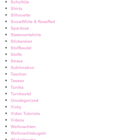
Schultüte
Shirts
Silhouette
SnowWhite & RoseRed
Spardose
Statementshirts
Stickereien
Stoffbeutel
Stoffe
Strass
Sublimation
Taschen
Tassen
Tunika
Turnbeutel
Uncategorized
Vicky
Video Tutorials
Videos
Weihnachten
Weihnachtskugeln
Wickeltasche