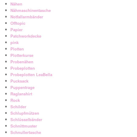
Nähen
Nähmaschinentasche
Notfallarmbänder
Offtopic
Papier
Patchworkdecke
pink
Plotten
Plotterkurse
Probenähen
Probeplotten
Probeplotten LeaBella
Pucksack
Puppentrage
Raglanshirt
Rock
Schilder
Schlupfmützen
Schlüsselbänder
Schnittmuster
Schnullertasche