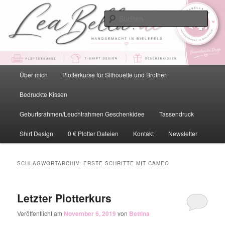
Zum
Zum
primären
sekundären
Such
Inhalt
Inhalt
springen
springen
LeaBella.de – Handgemacht in
Bielefeld
Hauptmenü
Über mich
Plotterkurse für Silhouette und Brother
Bedruckte Kissen
Geburtsrahmen/Leuchtrahmen Geschenkidee
Tassendruck
Shirt Design
0 € Plotter Dateien
Kontakt
Newsletter
SCHLAGWORTARCHIV:
ERSTE SCHRITTE MIT CAMEO
Letzter Plotterkurs
Veröffentlicht am
November 6, 2019
von
Bettina