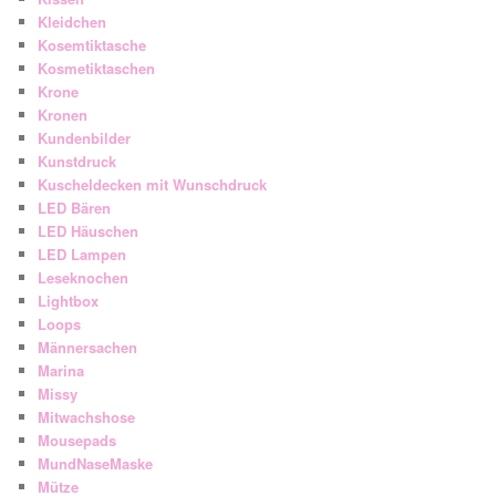
Kleidchen
Kosemtiktasche
Kosmetiktaschen
Krone
Kronen
Kundenbilder
Kunstdruck
Kuscheldecken mit Wunschdruck
LED Bären
LED Häuschen
LED Lampen
Leseknochen
Lightbox
Loops
Männersachen
Marina
Missy
Mitwachshose
Mousepads
MundNaseMaske
Mütze