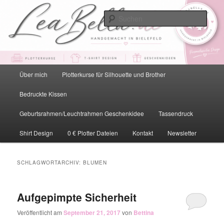
Zum
Zum
primären
sekundären
Such
Inhalt
Inhalt
springen
springen
LeaBella.de – Handgemacht in
Bielefeld
Hauptmenü
Über mich
Plotterkurse für Silhouette und Brother
Bedruckte Kissen
Geburtsrahmen/Leuchtrahmen Geschenkidee
Tassendruck
Shirt Design
0 € Plotter Dateien
Kontakt
Newsletter
SCHLAGWORTARCHIV:
BLUMEN
Aufgepimpte Sicherheit
Veröffentlicht am
September 21, 2017
von
Bettina