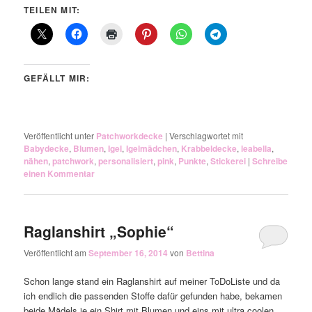
TEILEN MIT:
GEFÄLLT MIR:
Veröffentlicht unter
Patchworkdecke
|
Verschlagwortet mit
Babydecke
,
Blumen
,
Igel
,
Igelmädchen
,
Krabbeldecke
,
leabella
,
nähen
,
patchwork
,
personalisiert
,
pink
,
Punkte
,
Stickerei
|
Schreibe
einen Kommentar
Raglanshirt „Sophie“
Veröffentlicht am
September 16, 2014
von
Bettina
Schon lange stand ein Raglanshirt auf meiner ToDoListe und da
ich endlich die passenden Stoffe dafür gefunden habe, bekamen
beide Mädels je ein Shirt mit Blumen und eins mit ultra coolen