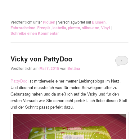
Veröffentlicht unter
Plotten
|
Verschlagwortet mit
Blumen
,
Fahrradhelme
,
Freepik
,
leabella
,
plotten
,
silhouette
,
Vinyl
|
Schreibe einen Kommentar
Vicky von PattyDoo
1
Veröffentlicht am
Mai 7, 2015
von
Bettina
PattyDoo
ist mittlerweile einer meiner Lieblingsblogs im Netz.
Und diesmal musste ich was für meine Schwiegermutter zu
Geburtstag nähen und da stieß ich auf die Vicky und für den
ersten Versuch war Sie schon echt perfekt. Ich liebe diesen Stoff
und der Schnitt passt perfekt dazu.