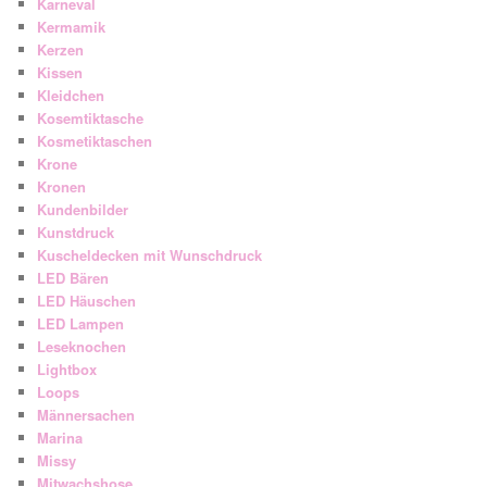
Karneval
Kermamik
Kerzen
Kissen
Kleidchen
Kosemtiktasche
Kosmetiktaschen
Krone
Kronen
Kundenbilder
Kunstdruck
Kuscheldecken mit Wunschdruck
LED Bären
LED Häuschen
LED Lampen
Leseknochen
Lightbox
Loops
Männersachen
Marina
Missy
Mitwachshose