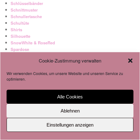
Schlüsselbänder
Schnittmuster
Schnullertasche
Schultüte
Shirts
Silhouette
SnowWhite & RoseRed
Spardose
Statementshirts
Cookie-Zustimmung verwalten
Stickereien
Stoffbeutel
Wir verwenden Cookies, um unsere Website und unseren Service zu
Stoffe
optimieren.
Strass
Sublimation
Taschen
Alle Cookies
Tassen
Tunika
Ablehnen
Turnbeutel
Uncategorized
Einstellungen anzeigen
Vicky
Video Tutorials