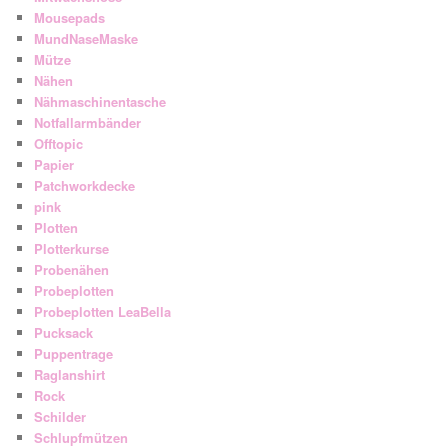
Mousepads
MundNaseMaske
Mütze
Nähen
Nähmaschinentasche
Notfallarmbänder
Offtopic
Papier
Patchworkdecke
pink
Plotten
Plotterkurse
Probenähen
Probeplotten
Probeplotten LeaBella
Pucksack
Puppentrage
Raglanshirt
Rock
Schilder
Schlupfmützen