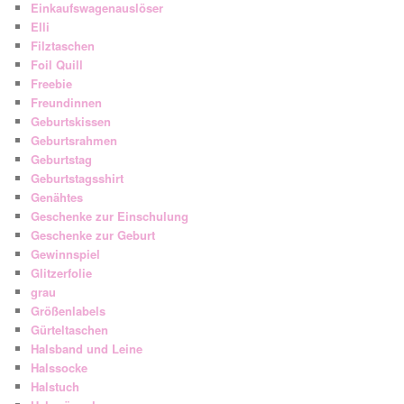
Einkaufswagenauslöser
Elli
Filztaschen
Foil Quill
Freebie
Freundinnen
Geburtskissen
Geburtsrahmen
Geburtstag
Geburtstagsshirt
Genähtes
Geschenke zur Einschulung
Geschenke zur Geburt
Gewinnspiel
Glitzerfolie
grau
Größenlabels
Gürteltaschen
Halsband und Leine
Halssocke
Halstuch