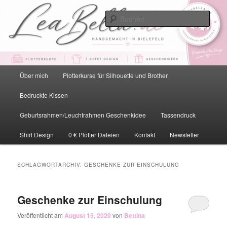
Zum
Zum
primären
sekundären
Such
Inhalt
Inhalt
springen
springen
LeaBella.de – Handgemacht in
Bielefeld
Hauptmenü
Über mich
Plotterkurse für Silhouette und Brother
Bedruckte Kissen
Geburtsrahmen/Leuchtrahmen Geschenkidee
Tassendruck
Shirt Design
0 € Plotter Dateien
Kontakt
Newsletter
SCHLAGWORTARCHIV:
GESCHENKE ZUR EINSCHULUNG
Geschenke zur Einschulung
Veröffentlicht am
August 15, 2020
von
Bettina