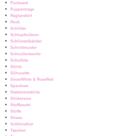
Pucksack
Puppentrage
Raglanshirt
Rock
Schilder
Schlupfmützen
Schlüsselbänder
Schnittmuster
Schnullertasche
Schultüte
Shirts
Silhouette
SnowWhite & RoseRed
Spardose
Statementshirts
Stickereien
Stoffbeutel
Stoffe
Strass
Sublimation
Taschen