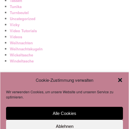
Tassen
Tunika
Turnbeutel
Uncategorized
Vicky
Video Tutorials
Videos
Weihnachten
Weihnachtskugeln
Wickeltasche
Windeltasche
Cookie-Zustimmung verwalten
AGB
Datenschutzverordnung
Wir verwenden Cookies, um unsere Website und unseren Service zu
Cookie-Richtlinie
optimieren.
Alle Cookies
Impressum & Datenschutz
Stolz präsentiert von WordPress
Ablehnen