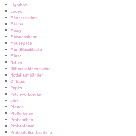
Lightbox
Loops
Männersachen
Marina
Missy
Mitwachshose
Mousepads
MundNaseMaske
Mütze
Nähen
Nähmaschinentasche
Notfallarmbänder
Offtopic
Papier
Patchworkdecke
pink
Plotten
Plotterkurse
Probenähen
Probeplotten
Probeplotten LeaBella