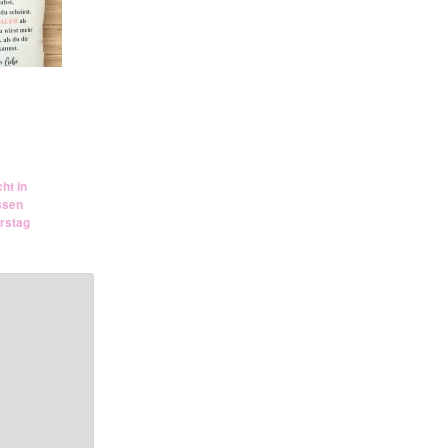
ht in
ssen
rstag