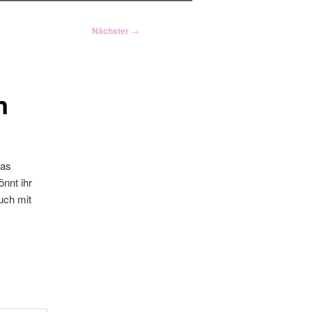
Nächster
→
n
das
nnt ihr
uch mit