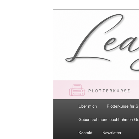
Zum
primären
Inhalt
LeaBella.de –
springen
Hauptmenü
Über mich
Plotterkurse für S
Geburtsrahmen/Leuchtrahmen G
Kontakt
Newsletter