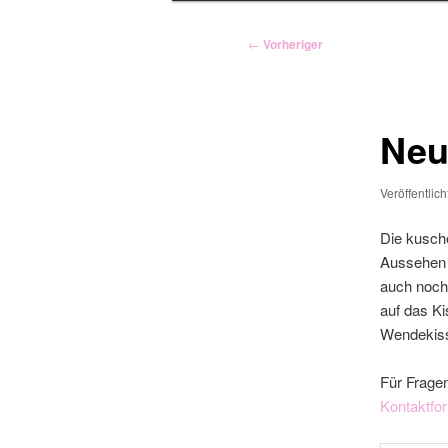
Beitragsnavigation
←
Vorheriger
Neu
Veröffentlic
Die kusch
Aussehen d
auch noch
auf das Ki
Wendekiss
Für Fragen
Kontaktfo