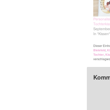
Personalis
Tochterkis
September
In "Kissen"
Dieser Eint
Bielefeld
,
K
Tochter
,
Ki
verschlagwor
Komme