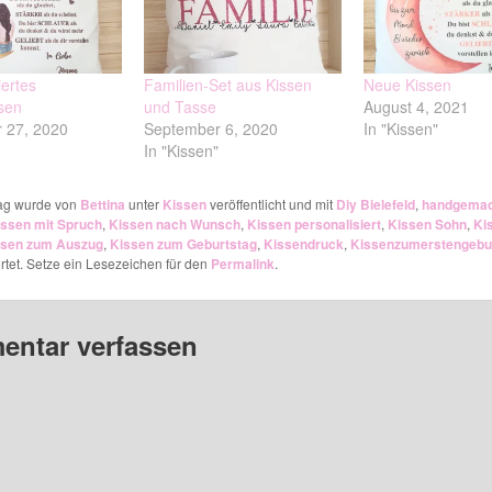
iertes
Familien-Set aus Kissen
Neue Kissen
sen
und Tasse
August 4, 2021
 27, 2020
September 6, 2020
In "Kissen"
In "Kissen"
rag wurde von
Bettina
unter
Kissen
veröffentlicht und mit
Diy Bielefeld
,
handgemac
issen mit Spruch
,
Kissen nach Wunsch
,
Kissen personalisiert
,
Kissen Sohn
,
Ki
ssen zum Auszug
,
Kissen zum Geburtstag
,
Kissendruck
,
Kissenzumerstengebu
tet. Setze ein Lesezeichen für den
Permalink
.
ntar verfassen