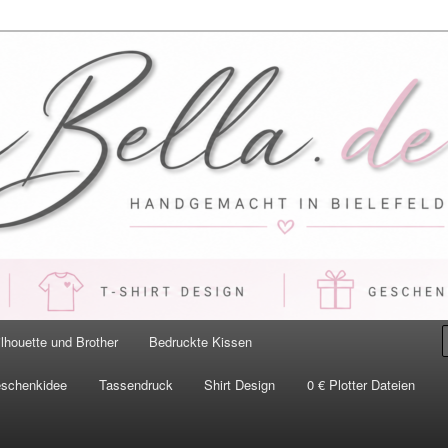
 Handgemacht in Bielefeld
ilhouette und Brother
Bedruckte Kissen
eschenkidee
Tassendruck
Shirt Design
0 € Plotter Dateien