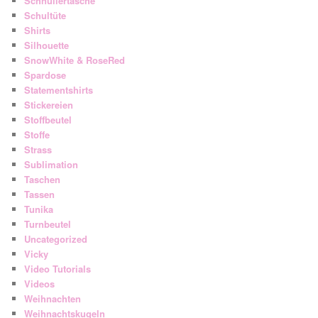
Schnullertasche
Schultüte
Shirts
Silhouette
SnowWhite & RoseRed
Spardose
Statementshirts
Stickereien
Stoffbeutel
Stoffe
Strass
Sublimation
Taschen
Tassen
Tunika
Turnbeutel
Uncategorized
Vicky
Video Tutorials
Videos
Weihnachten
Weihnachtskugeln