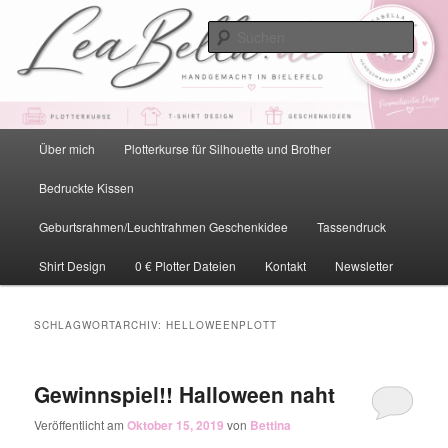
Zum
Zum
primären
sekundären
Such
Inhalt
Inhalt
springen
springen
LeaBella.de – Handgemacht in
Bielefeld
Hauptmenü
Über mich
Plotterkurse für Silhouette und Brother
Bedruckte Kissen
Geburtsrahmen/Leuchtrahmen Geschenkidee
Tassendruck
Shirt Design
0 € Plotter Dateien
Kontakt
Newsletter
SCHLAGWORTARCHIV:
HELLOWEENPLOTT
Gewinnspiel!! Halloween naht
Veröffentlicht am
Oktober 15, 2019
von
Bettina