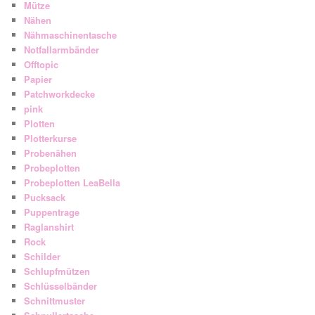
Mütze
Nähen
Nähmaschinentasche
Notfallarmbänder
Offtopic
Papier
Patchworkdecke
pink
Plotten
Plotterkurse
Probenähen
Probeplotten
Probeplotten LeaBella
Pucksack
Puppentrage
Raglanshirt
Rock
Schilder
Schlupfmützen
Schlüsselbänder
Schnittmuster