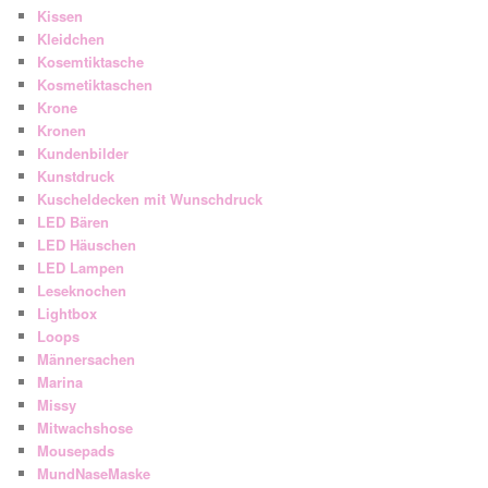
Kissen
Kleidchen
Kosemtiktasche
Kosmetiktaschen
Krone
Kronen
Kundenbilder
Kunstdruck
Kuscheldecken mit Wunschdruck
LED Bären
LED Häuschen
LED Lampen
Leseknochen
Lightbox
Loops
Männersachen
Marina
Missy
Mitwachshose
Mousepads
MundNaseMaske