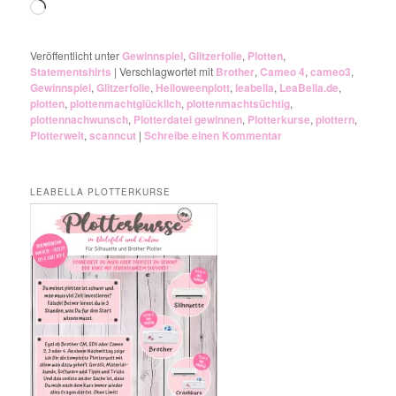
Wird
geladen …
Veröffentlicht unter
Gewinnspiel
,
Glitzerfolie
,
Plotten
,
Statementshirts
|
Verschlagwortet mit
Brother
,
Cameo 4
,
cameo3
,
Gewinnspiel
,
Glitzerfolie
,
Helloweenplott
,
leabella
,
LeaBella.de
,
plotten
,
plottenmachtglücklich
,
plottenmachtsüchtig
,
plottennachwunsch
,
Plotterdatei gewinnen
,
Plotterkurse
,
plottern
,
Plotterwelt
,
scanncut
|
Schreibe einen Kommentar
LEABELLA PLOTTERKURSE