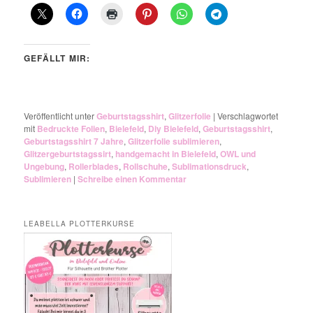
GEFÄLLT MIR:
Veröffentlicht unter
Geburtstagsshirt
,
Glitzerfolie
|
Verschlagwortet
mit
Bedruckte Folien
,
Bielefeld
,
Diy Bielefeld
,
Geburtstagsshirt
,
Geburtstagsshirt 7 Jahre
,
Glitzerfolie sublimieren
,
Glitzergeburtstagssirt
,
handgemacht in Bielefeld
,
OWL und
Ungebung
,
Rollerblades
,
Rollschuhe
,
Sublimationsdruck
,
Sublimieren
|
Schreibe einen Kommentar
LEABELLA PLOTTERKURSE