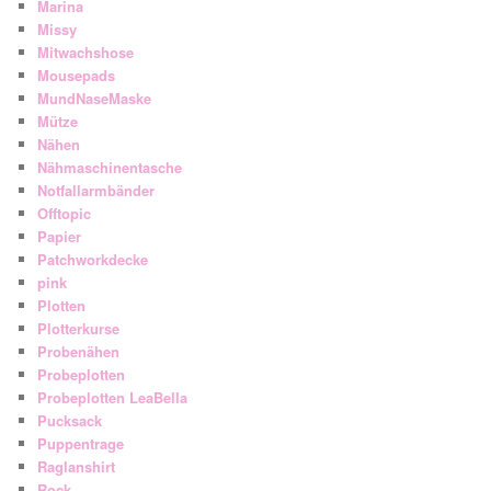
Marina
Missy
Mitwachshose
Mousepads
MundNaseMaske
Mütze
Nähen
Nähmaschinentasche
Notfallarmbänder
Offtopic
Papier
Patchworkdecke
pink
Plotten
Plotterkurse
Probenähen
Probeplotten
Probeplotten LeaBella
Pucksack
Puppentrage
Raglanshirt
Rock