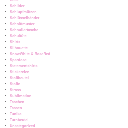
Schilder
Schlupfmützen
Schlüsselbänder
Schnittmuster
Schnullertasche
Schultüte
Shirts
Silhouette
SnowWhite & RoseRed
Spardose
Statementshirts
Stickereien
Stoffbeutel
Stoffe
Strass
Sublimation
Taschen
Tassen
Tunika
Turnbeutel
Uncategorized