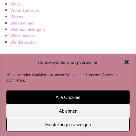
Vicky
Video Tutorials
Videos
Weihnachten
Weihnachtskugeln
Wickeltasche
Windeltasche
Cookie-Zustimmung verwalten
AGB
Datenschutzverordnung
Wir verwenden Cookies, um unsere Website und unseren Service zu
Cookie-Richtlinie
optimieren.
Alle Cookies
Impressum & Datenschutz
Stolz präsentiert von WordPress
Ablehnen
Einstellungen anzeigen