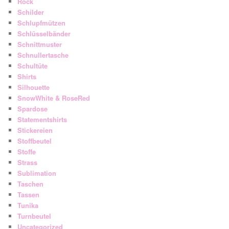
Rock
Schilder
Schlupfmützen
Schlüsselbänder
Schnittmuster
Schnullertasche
Schultüte
Shirts
Silhouette
SnowWhite & RoseRed
Spardose
Statementshirts
Stickereien
Stoffbeutel
Stoffe
Strass
Sublimation
Taschen
Tassen
Tunika
Turnbeutel
Uncategorized