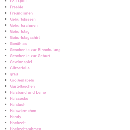
Foil Quill
Freebie
Freundinnen
Geburtskissen
Geburtsrahmen
Geburtstag
Geburtstagsshirt
Genähtes
Geschenke zur Einschulung
Geschenke zur Geburt
Gewinnspiel
Glitzerfolie
grau
Größenlabels
Gürteltaschen
Halsband und Leine
Halssocke
Halstuch
Halswärmchen
Handy
Hochzeit
Hochzeitsrahmen