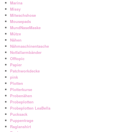
Marina
Missy
Mitwachshose
Mousepads
MundNaseMaske
Mütze
Nähen
Nähmaschinentasche
Notfallarmbänder
Offtopic
Papier
Patchworkdecke
pink
Plotten
Plotterkurse
Probenähen
Probeplotten
Probeplotten LeaBella
Pucksack
Puppentrage
Raglanshirt