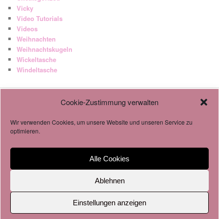
Vicky
Video Tutorials
Videos
Weihnachten
Weihnachtskugeln
Wickeltasche
Windeltasche
Cookie-Zustimmung verwalten
AGB
Datenschutzverordnung
Wir verwenden Cookies, um unsere Website und unseren Service zu
Cookie-Richtlinie
optimieren.
Alle Cookies
Impressum & Datenschutz
Stolz präsentiert von WordPress
Ablehnen
Einstellungen anzeigen