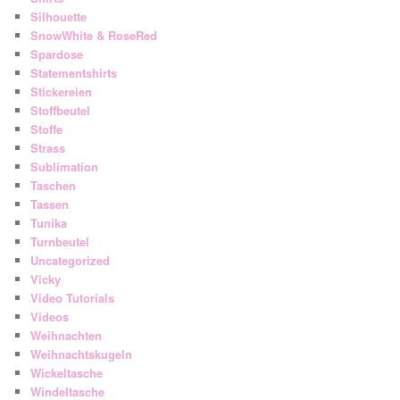
Silhouette
SnowWhite & RoseRed
Spardose
Statementshirts
Stickereien
Stoffbeutel
Stoffe
Strass
Sublimation
Taschen
Tassen
Tunika
Turnbeutel
Uncategorized
Vicky
Video Tutorials
Videos
Weihnachten
Weihnachtskugeln
Wickeltasche
Windeltasche