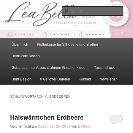
Zum
Zum
primären
sekundären
Such
Inhalt
Inhalt
springen
springen
LeaBella.de – Handgemacht in
Bielefeld
Hauptmenü
Über mich
Plotterkurse für Silhouette und Brother
Bedruckte Kissen
Geburtsrahmen/Leuchtrahmen Geschenkidee
Tassendruck
Shirt Design
0 € Plotter Dateien
Kontakt
Newsletter
SCHLAGWORTARCHIV:
ERDBEEREN
Halswärmchen Erdbeere
Veröffentlicht am
Dezember 26, 2014
von
Bettina