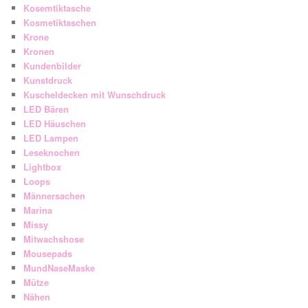
Kosemtiktasche
Kosmetiktaschen
Krone
Kronen
Kundenbilder
Kunstdruck
Kuscheldecken mit Wunschdruck
LED Bären
LED Häuschen
LED Lampen
Leseknochen
Lightbox
Loops
Männersachen
Marina
Missy
Mitwachshose
Mousepads
MundNaseMaske
Mütze
Nähen