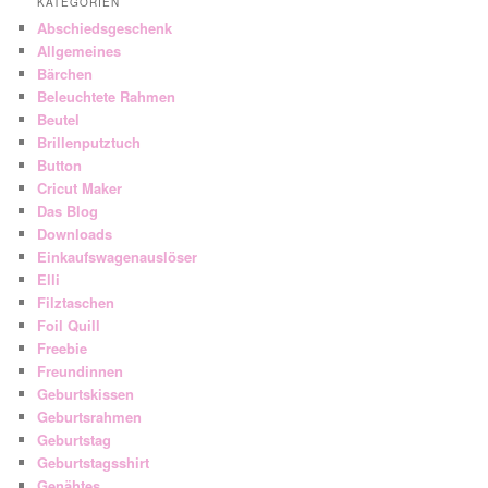
KATEGORIEN
Abschiedsgeschenk
Allgemeines
Bärchen
Beleuchtete Rahmen
Beutel
Brillenputztuch
Button
Cricut Maker
Das Blog
Downloads
Einkaufswagenauslöser
Elli
Filztaschen
Foil Quill
Freebie
Freundinnen
Geburtskissen
Geburtsrahmen
Geburtstag
Geburtstagsshirt
Genähtes