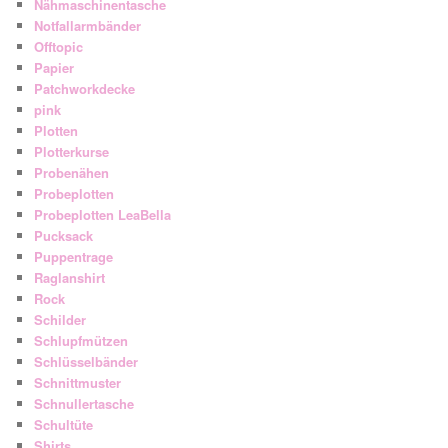
Nähmaschinentasche
Notfallarmbänder
Offtopic
Papier
Patchworkdecke
pink
Plotten
Plotterkurse
Probenähen
Probeplotten
Probeplotten LeaBella
Pucksack
Puppentrage
Raglanshirt
Rock
Schilder
Schlupfmützen
Schlüsselbänder
Schnittmuster
Schnullertasche
Schultüte
Shirts