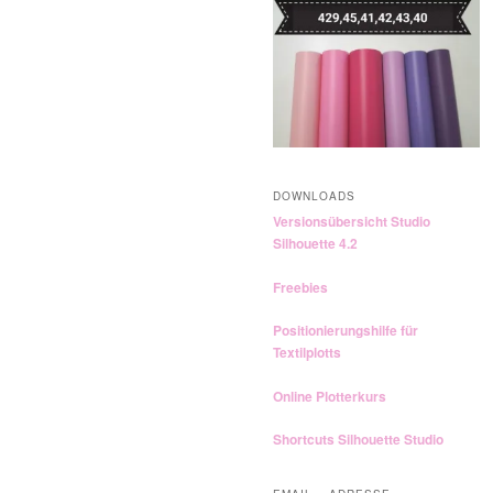
n
DOWNLOADS
Versionsübersicht Studio
Silhouette 4.2
Freebies
Positionierungshilfe für
Textilplotts
Online Plotterkurs
Shortcuts Silhouette Studio