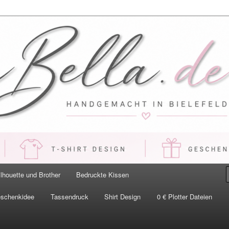
 Handgemacht in Bielefeld
ilhouette und Brother
Bedruckte Kissen
eschenkidee
Tassendruck
Shirt Design
0 € Plotter Dateien