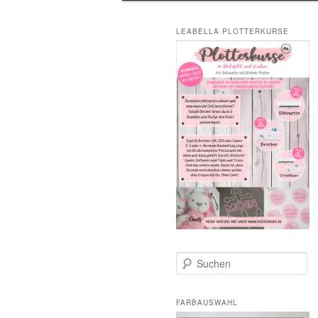
LEABELLA PLOTTERKURSE
S
u
c
h
FARBAUSWAHL
e