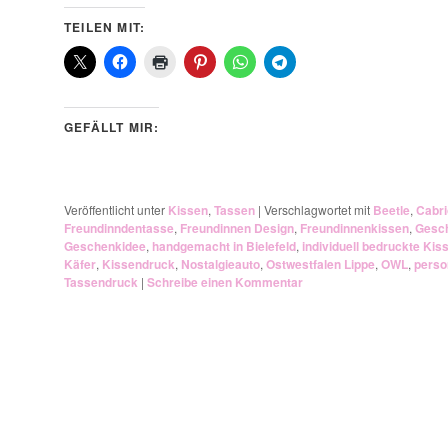
TEILEN MIT:
GEFÄLLT MIR:
Veröffentlicht unter
Kissen
,
Tassen
|
Verschlagwortet mit
Beetle
,
Cabri
Freundinndentasse
,
Freundinnen Design
,
Freundinnenkissen
,
Gesch
Geschenkidee
,
handgemacht in Bielefeld
,
individuell bedruckte Kis
Käfer
,
Kissendruck
,
Nostalgieauto
,
Ostwestfalen Lippe
,
OWL
,
perso
Tassendruck
|
Schreibe einen Kommentar