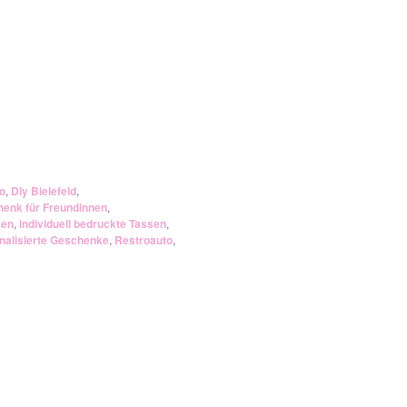
o
,
Diy Bielefeld
,
enk für Freundinnen
,
sen
,
individuell bedruckte Tassen
,
nalisierte Geschenke
,
Restroauto
,