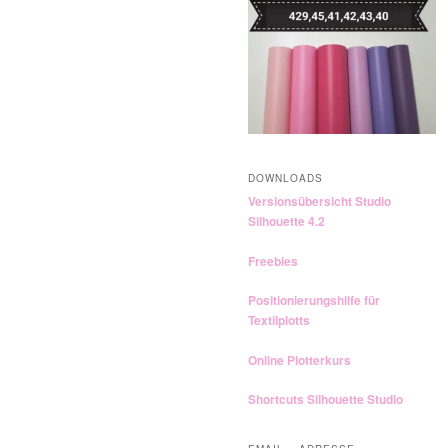
n
DOWNLOADS
Versionsübersicht Studio
Silhouette 4.2
Freebies
Positionierungshilfe für
Textilplotts
Online Plotterkurs
Shortcuts Silhouette Studio