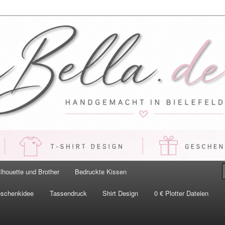
 Handgemacht in Bielefeld
ilhouette und Brother
Bedruckte Kissen
eschenkidee
Tassendruck
Shirt Design
0 € Plotter Dateien