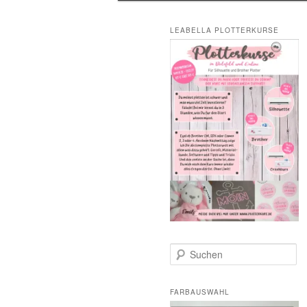
LEABELLA PLOTTERKURSE
S
u
c
h
FARBAUSWAHL
e