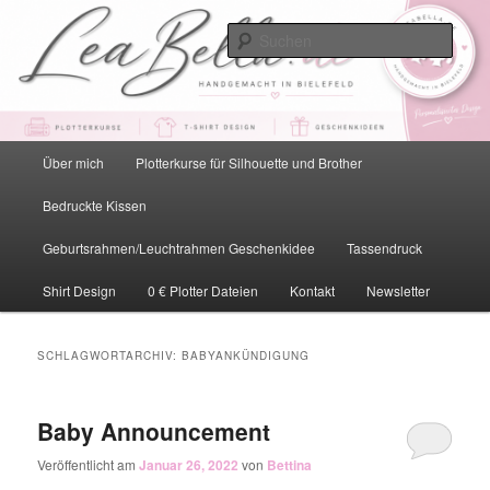
Zum
Zum
primären
sekundären
Such
Inhalt
Inhalt
springen
springen
LeaBella.de – Handgemacht in
Bielefeld
Hauptmenü
Über mich
Plotterkurse für Silhouette und Brother
Bedruckte Kissen
Geburtsrahmen/Leuchtrahmen Geschenkidee
Tassendruck
Shirt Design
0 € Plotter Dateien
Kontakt
Newsletter
SCHLAGWORTARCHIV:
BABYANKÜNDIGUNG
Baby Announcement
Veröffentlicht am
Januar 26, 2022
von
Bettina