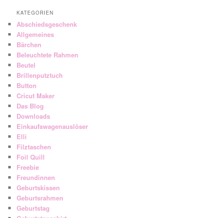
KATEGORIEN
Abschiedsgeschenk
Allgemeines
Bärchen
Beleuchtete Rahmen
Beutel
Brillenputztuch
Button
Cricut Maker
Das Blog
Downloads
Einkaufswagenauslöser
Elli
Filztaschen
Foil Quill
Freebie
Freundinnen
Geburtskissen
Geburtsrahmen
Geburtstag