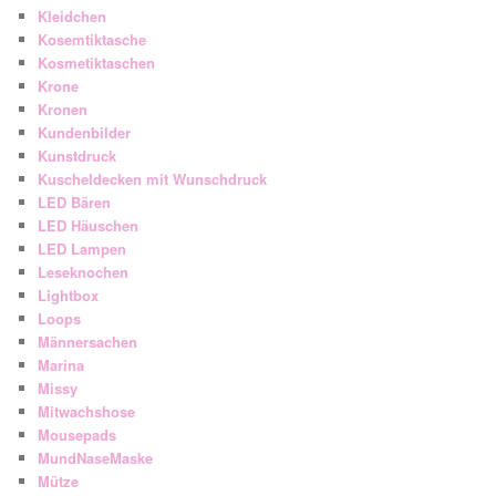
Kleidchen
Kosemtiktasche
Kosmetiktaschen
Krone
Kronen
Kundenbilder
Kunstdruck
Kuscheldecken mit Wunschdruck
LED Bären
LED Häuschen
LED Lampen
Leseknochen
Lightbox
Loops
Männersachen
Marina
Missy
Mitwachshose
Mousepads
MundNaseMaske
Mütze