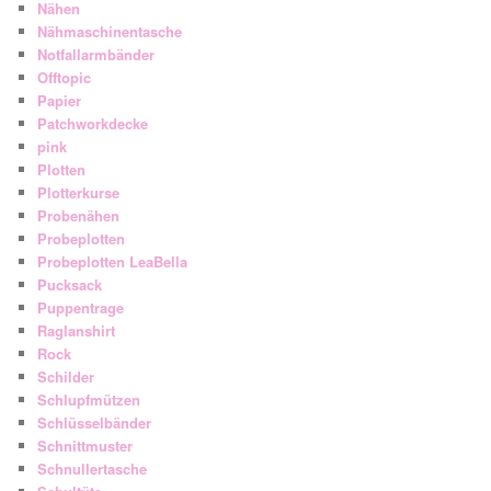
Nähen
Nähmaschinentasche
Notfallarmbänder
Offtopic
Papier
Patchworkdecke
pink
Plotten
Plotterkurse
Probenähen
Probeplotten
Probeplotten LeaBella
Pucksack
Puppentrage
Raglanshirt
Rock
Schilder
Schlupfmützen
Schlüsselbänder
Schnittmuster
Schnullertasche