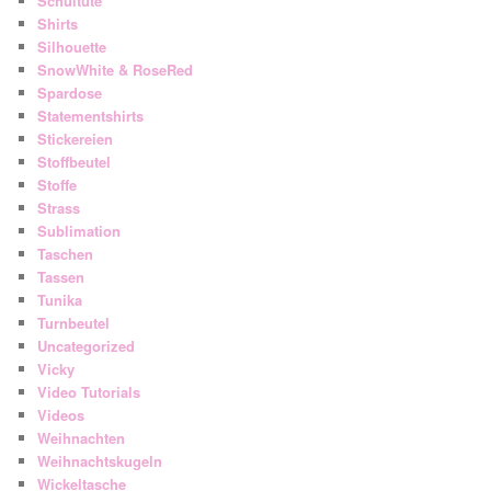
Schultüte
Shirts
Silhouette
SnowWhite & RoseRed
Spardose
Statementshirts
Stickereien
Stoffbeutel
Stoffe
Strass
Sublimation
Taschen
Tassen
Tunika
Turnbeutel
Uncategorized
Vicky
Video Tutorials
Videos
Weihnachten
Weihnachtskugeln
Wickeltasche