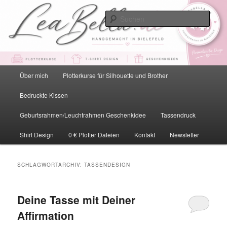
Zum
Zum
primären
sekundären
Such
Inhalt
Inhalt
springen
springen
LeaBella.de – Handgemacht in
Bielefeld
Hauptmenü
Über mich
Plotterkurse für Silhouette und Brother
Bedruckte Kissen
Geburtsrahmen/Leuchtrahmen Geschenkidee
Tassendruck
Shirt Design
0 € Plotter Dateien
Kontakt
Newsletter
SCHLAGWORTARCHIV:
TASSENDESIGN
Deine Tasse mit Deiner
Affirmation