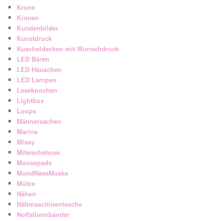
Krone
Kronen
Kundenbilder
Kunstdruck
Kuscheldecken mit Wunschdruck
LED Bären
LED Häuschen
LED Lampen
Leseknochen
Lightbox
Loops
Männersachen
Marina
Missy
Mitwachshose
Mousepads
MundNaseMaske
Mütze
Nähen
Nähmaschinentasche
Notfallarmbänder