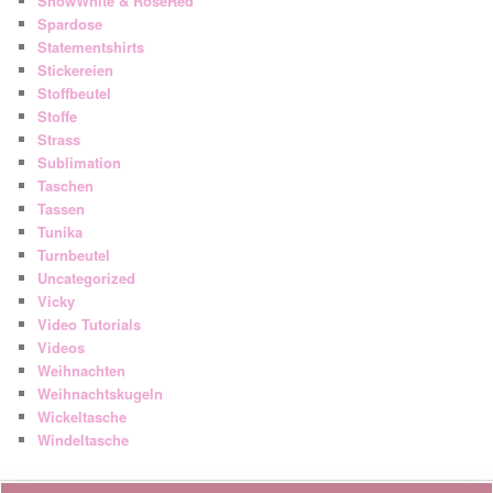
SnowWhite & RoseRed
Spardose
Statementshirts
Stickereien
Stoffbeutel
Stoffe
Strass
Sublimation
Taschen
Tassen
Tunika
Turnbeutel
Uncategorized
Vicky
Video Tutorials
Videos
Weihnachten
Weihnachtskugeln
Wickeltasche
Windeltasche