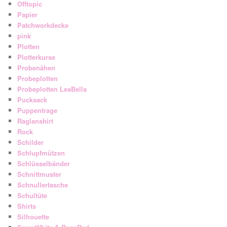
Offtopic
Papier
Patchworkdecke
pink
Plotten
Plotterkurse
Probenähen
Probeplotten
Probeplotten LeaBella
Pucksack
Puppentrage
Raglanshirt
Rock
Schilder
Schlupfmützen
Schlüsselbänder
Schnittmuster
Schnullertasche
Schultüte
Shirts
Silhouette