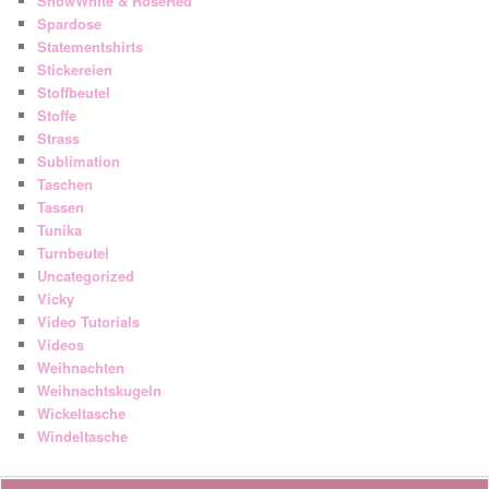
SnowWhite & RoseRed
Spardose
Statementshirts
Stickereien
Stoffbeutel
Stoffe
Strass
Sublimation
Taschen
Tassen
Tunika
Turnbeutel
Uncategorized
Vicky
Video Tutorials
Videos
Weihnachten
Weihnachtskugeln
Wickeltasche
Windeltasche