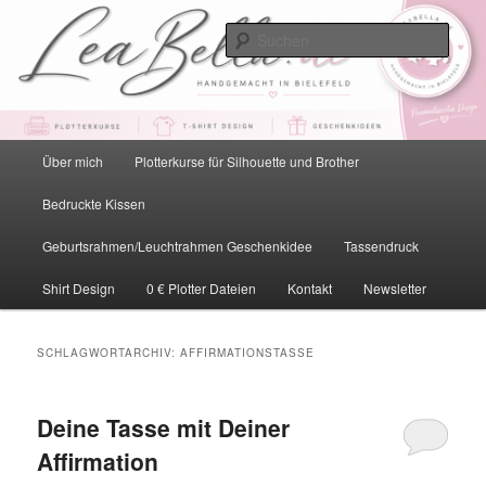
Zum
Zum
primären
sekundären
Such
Inhalt
Inhalt
springen
springen
LeaBella.de – Handgemacht in
Bielefeld
Hauptmenü
Über mich
Plotterkurse für Silhouette und Brother
Bedruckte Kissen
Geburtsrahmen/Leuchtrahmen Geschenkidee
Tassendruck
Shirt Design
0 € Plotter Dateien
Kontakt
Newsletter
SCHLAGWORTARCHIV:
AFFIRMATIONSTASSE
Deine Tasse mit Deiner
Affirmation