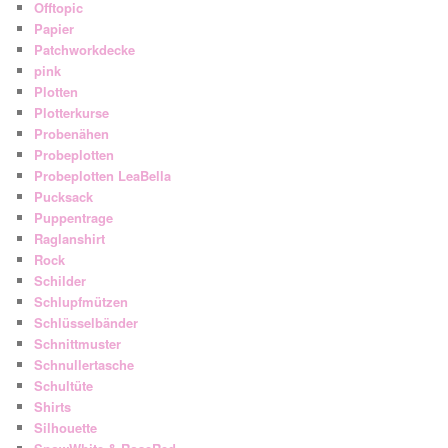
Offtopic
Papier
Patchworkdecke
pink
Plotten
Plotterkurse
Probenähen
Probeplotten
Probeplotten LeaBella
Pucksack
Puppentrage
Raglanshirt
Rock
Schilder
Schlupfmützen
Schlüsselbänder
Schnittmuster
Schnullertasche
Schultüte
Shirts
Silhouette