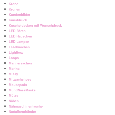
Krone
Kronen
Kundenbilder
Kunstdruck
Kuscheldecken mit Wunschdruck
LED Bären
LED Häuschen
LED Lampen
Leseknochen
Lightbox
Loops
Männersachen
Marina
Missy
Mitwachshose
Mousepads
MundNaseMaske
Mütze
Nähen
Nähmaschinentasche
Notfallarmbänder