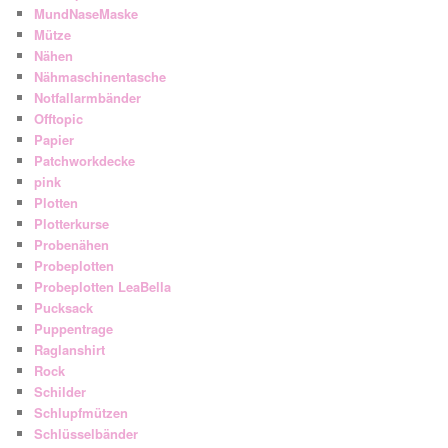
MundNaseMaske
Mütze
Nähen
Nähmaschinentasche
Notfallarmbänder
Offtopic
Papier
Patchworkdecke
pink
Plotten
Plotterkurse
Probenähen
Probeplotten
Probeplotten LeaBella
Pucksack
Puppentrage
Raglanshirt
Rock
Schilder
Schlupfmützen
Schlüsselbänder