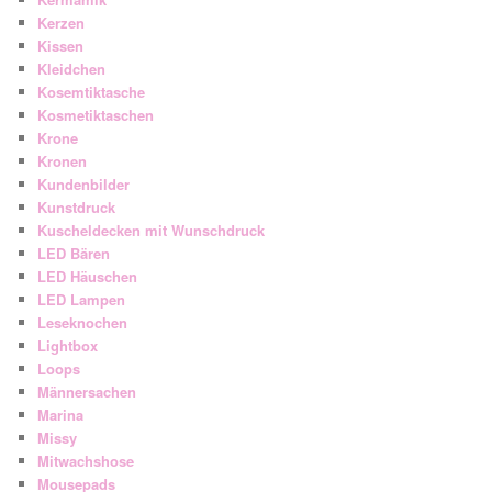
Kerzen
Kissen
Kleidchen
Kosemtiktasche
Kosmetiktaschen
Krone
Kronen
Kundenbilder
Kunstdruck
Kuscheldecken mit Wunschdruck
LED Bären
LED Häuschen
LED Lampen
Leseknochen
Lightbox
Loops
Männersachen
Marina
Missy
Mitwachshose
Mousepads