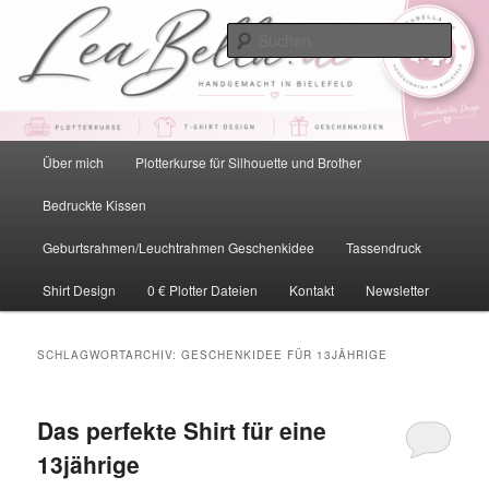
Zum
Zum
primären
sekundären
Such
Inhalt
Inhalt
springen
springen
LeaBella.de – Handgemacht in
Bielefeld
Hauptmenü
Über mich
Plotterkurse für Silhouette und Brother
Bedruckte Kissen
Geburtsrahmen/Leuchtrahmen Geschenkidee
Tassendruck
Shirt Design
0 € Plotter Dateien
Kontakt
Newsletter
SCHLAGWORTARCHIV:
GESCHENKIDEE FÜR 13JÄHRIGE
Das perfekte Shirt für eine
13jährige