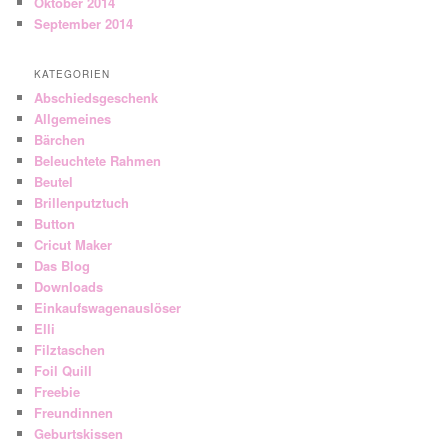
Oktober 2014
September 2014
KATEGORIEN
Abschiedsgeschenk
Allgemeines
Bärchen
Beleuchtete Rahmen
Beutel
Brillenputztuch
Button
Cricut Maker
Das Blog
Downloads
Einkaufswagenauslöser
Elli
Filztaschen
Foil Quill
Freebie
Freundinnen
Geburtskissen