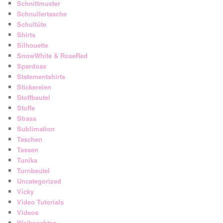
Schnittmuster
Schnullertasche
Schultüte
Shirts
Silhouette
SnowWhite & RoseRed
Spardose
Statementshirts
Stickereien
Stoffbeutel
Stoffe
Strass
Sublimation
Taschen
Tassen
Tunika
Turnbeutel
Uncategorized
Vicky
Video Tutorials
Videos
Weihnachten