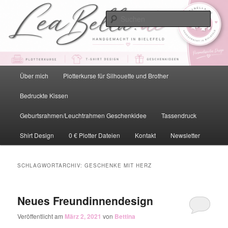
Zum
Zum
primären
sekundären
Such
Inhalt
Inhalt
springen
springen
LeaBella.de – Handgemacht in
Bielefeld
Hauptmenü
Über mich
Plotterkurse für Silhouette und Brother
Bedruckte Kissen
Geburtsrahmen/Leuchtrahmen Geschenkidee
Tassendruck
Shirt Design
0 € Plotter Dateien
Kontakt
Newsletter
SCHLAGWORTARCHIV:
GESCHENKE MIT HERZ
Neues Freundinnendesign
Veröffentlicht am
März 2, 2021
von
Bettina