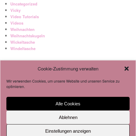
Uncategorized
Vicky
Video Tutorials
Videos
Weihnachten
Weihnachtskugeln
Wickeltasche
Windeltasche
Cookie-Zustimmung verwalten
AGB
Datenschutzverordnung
Wir verwenden Cookies, um unsere Website und unseren Service zu
Cookie-Richtlinie
optimieren.
Alle Cookies
Impressum & Datenschutz
Stolz präsentiert von WordPress
Ablehnen
Einstellungen anzeigen