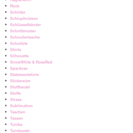
Rock
Schilder
Schlupfmützen
Schlüsselbänder
Schnittmuster
Schnullertasche
Schultüte
Shirts
Silhouette
SnowWhite & RoseRed
Spardose
Statementshirts
Stickereien
Stoffbeutel
Stoffe
Strass
Sublimation
Taschen
Tassen
Tunika
Turnbeutel