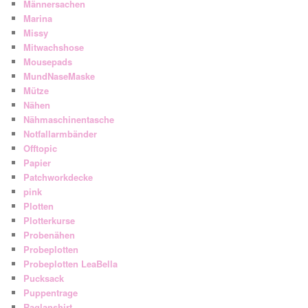
Männersachen
Marina
Missy
Mitwachshose
Mousepads
MundNaseMaske
Mütze
Nähen
Nähmaschinentasche
Notfallarmbänder
Offtopic
Papier
Patchworkdecke
pink
Plotten
Plotterkurse
Probenähen
Probeplotten
Probeplotten LeaBella
Pucksack
Puppentrage
Raglanshirt