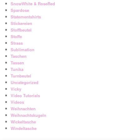
SnowWhite & RoseRed
Spardose
Statementshirts
Stickereien
Stoffbeutel
Stoffe
Strass
Sublimation
Taschen
Tassen
Tunika
Turnbeutel
Uncategorized
Vicky
Video Tutorials
Videos
Weihnachten
Weihnachtskugeln
Wickeltasche
Windeltasche