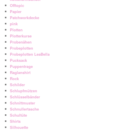
Offtopic
Papier
Patchworkdecke
pink
Plotten
Plotterkurse
Probenähen
Probeplotten
Probeplotten LeaBella
Pucksack
Puppentrage
Raglanshirt
Rock
Schilder
Schlupfmützen
Schlüsselbänder
Schnittmuster
Schnullertasche
Schultüte
Shirts
Silhouette