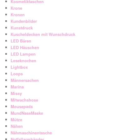
Kosmetiktaschen
Krone
Kronen
Kundenbilder
Kunstdruck
Kuscheldecken mit Wunschdruck
LED Bären
LED Häuschen
LED Lampen
Leseknochen
Lightbox
Loops
Männersachen
Marina
Missy
Mitwachshose
Mousepads
MundNaseMaske
Mütze
Nähen
Nähmaschinentasche
Notfallarmbänder