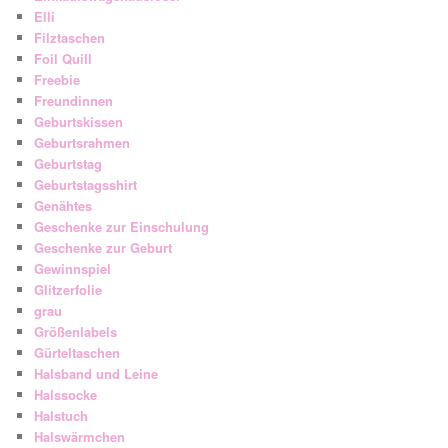
Elli
Filztaschen
Foil Quill
Freebie
Freundinnen
Geburtskissen
Geburtsrahmen
Geburtstag
Geburtstagsshirt
Genähtes
Geschenke zur Einschulung
Geschenke zur Geburt
Gewinnspiel
Glitzerfolie
grau
Größenlabels
Gürteltaschen
Halsband und Leine
Halssocke
Halstuch
Halswärmchen