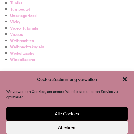
Tunika
Turnbeutel
Uncategorized
Vicky
Video Tutorials
Videos
Weihnachten
Weihnachtskugeln
Wickeltasche
Windeltasche
Cookie-Zustimmung verwalten
AGB
Datenschutzverordnung
Wir verwenden Cookies, um unsere Website und unseren Service zu
Cookie-Richtlinie
optimieren.
Alle Cookies
Impressum & Datenschutz
Stolz präsentiert von WordPress
Ablehnen