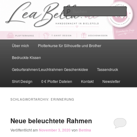
Zum
Zum
primären
sekundären
Such
Inhalt
Inhalt
springen
springen
LeaBella.de – Handgemacht in
Bielefeld
Hauptmenü
Über mich
Plotterkurse für Silhouette und Brother
Bedruckte Kissen
Geburtsrahmen/Leuchtrahmen Geschenkidee
Tassendruck
Shirt Design
0 € Plotter Dateien
Kontakt
Newsletter
SCHLAGWORTARCHIV:
ERINNERUNG
Neue beleuchtete Rahmen
Veröffentlicht am
November 3, 2020
von
Bettina