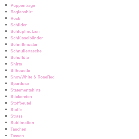
Puppentrage
Raglanshirt
Rock
Schilder
Schlupfmützen
Schlüsselbänder
Schnittmuster
Schnullertasche
Schultüte
Shirts
Silhouette
SnowWhite & RoseRed
Spardose
Statementshirts
Stickereien
Stoffbeutel
Stoffe
Strass
Sublimation
Taschen
Tassen