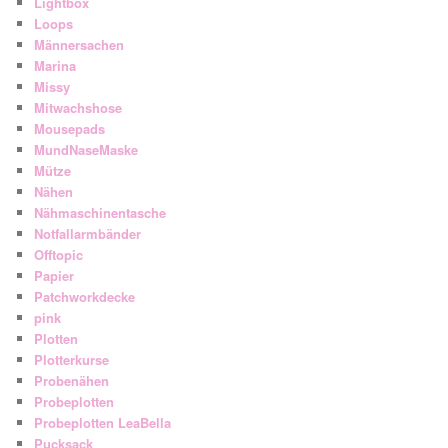
Lightbox
Loops
Männersachen
Marina
Missy
Mitwachshose
Mousepads
MundNaseMaske
Mütze
Nähen
Nähmaschinentasche
Notfallarmbänder
Offtopic
Papier
Patchworkdecke
pink
Plotten
Plotterkurse
Probenähen
Probeplotten
Probeplotten LeaBella
Pucksack