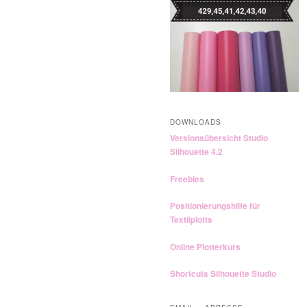
n
DOWNLOADS
Versionsübersicht Studio
Silhouette 4.2
Freebies
Positionierungshilfe für
Textilplotts
Online Plotterkurs
Shortcuts Silhouette Studio