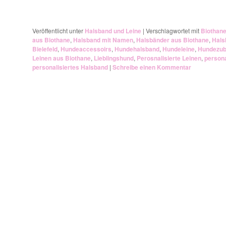
Veröffentlicht unter
Halsband und Leine
|
Verschlagwortet mit
Biothan
aus Biothane
,
Halsband mit Namen
,
Halsbänder aus Biothane
,
Hals
Bielefeld
,
Hundeaccessoirs
,
Hundehalsband
,
Hundeleine
,
Hundezub
Leinen aus Biothane
,
Lieblingshund
,
Perosnalisierte Leinen
,
persona
personalisiertes Halsband
|
Schreibe einen Kommentar