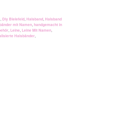
e
,
Diy Bielefeld
,
Halsband
,
Halsband
bänder mit Namen
,
handgemacht in
ehör
,
Leine
,
Leine Mit Namen
,
lisierte Halsbänder
,