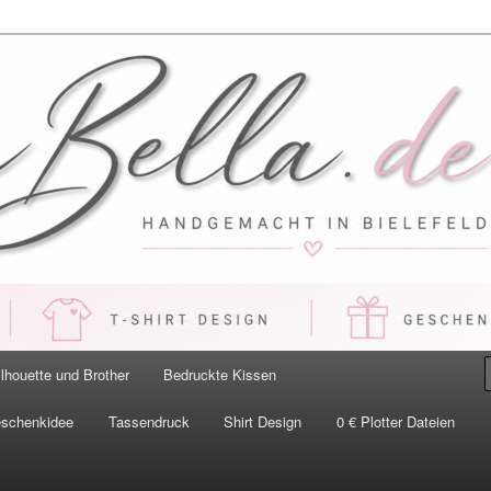
 Handgemacht in Bielefeld
ilhouette und Brother
Bedruckte Kissen
eschenkidee
Tassendruck
Shirt Design
0 € Plotter Dateien