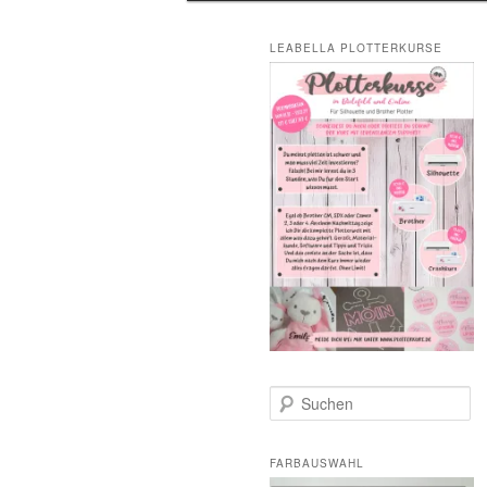
LEABELLA PLOTTERKURSE
S
u
c
h
FARBAUSWAHL
e