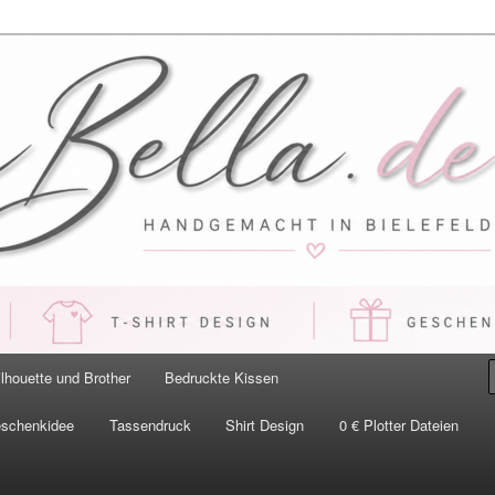
 Handgemacht in Bielefeld
ilhouette und Brother
Bedruckte Kissen
eschenkidee
Tassendruck
Shirt Design
0 € Plotter Dateien