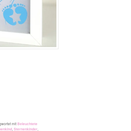
gwortet mit
Beleuchtete
nenkind
,
Sternenkinder
,