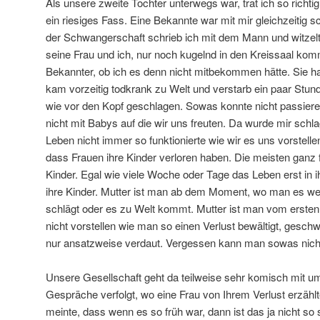
Als unsere zweite Tochter unterwegs war, trat ich so richtig 
ein riesiges Fass. Eine Bekannte war mit mir gleichzeitig
der Schwangerschaft schrieb ich mit dem Mann und witzelt
seine Frau und ich, nur noch kugelnd in den Kreissaal ko
Bekannter, ob ich es denn nicht mitbekommen hätte. Sie h
kam vorzeitig todkrank zu Welt und verstarb ein paar Stun
wie vor den Kopf geschlagen. Sowas konnte nicht passiere
nicht mit Babys auf die wir uns freuten. Da wurde mir schl
Leben nicht immer so funktionierte wie wir es uns vorstellen
dass Frauen ihre Kinder verloren haben. Die meisten ganz f
Kinder. Egal wie viele Woche oder Tage das Leben erst in 
ihre Kinder. Mutter ist man ab dem Moment, wo man es we
schlägt oder es zu Welt kommt. Mutter ist man vom ersten
nicht vorstellen wie man so einen Verlust bewältigt, gesch
nur ansatzweise verdaut. Vergessen kann man sowas nich
Unsere Gesellschaft geht da teilweise sehr komisch mit um
Gespräche verfolgt, wo eine Frau von Ihrem Verlust erzäh
meinte, dass wenn es so früh war, dann ist das ja nicht so 