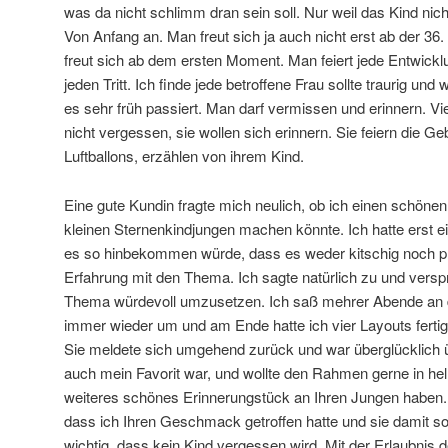
was da nicht schlimm dran sein soll. Nur weil das Kind nicht
Von Anfang an. Man freut sich ja auch nicht erst ab der 36
freut sich ab dem ersten Moment. Man feiert jede Entwick
jeden Tritt. Ich finde jede betroffene Frau sollte traurig un
es sehr früh passiert. Man darf vermissen und erinnern. Vi
nicht vergessen, sie wollen sich erinnern. Sie feiern die G
Luftballons, erzählen von ihrem Kind.
Eine gute Kundin fragte mich neulich, ob ich einen schöne
kleinen Sternenkindjungen machen könnte. Ich hatte erst e
es so hinbekommen würde, dass es weder kitschig noch plu
Erfahrung mit den Thema. Ich sagte natürlich zu und vers
Thema würdevoll umzusetzen. Ich saß mehrer Abende an
immer wieder um und am Ende hatte ich vier Layouts fertig,
Sie meldete sich umgehend zurück und war überglücklich 
auch mein Favorit war, und wollte den Rahmen gerne in hel
weiteres schönes Erinnerungstück an Ihren Jungen haben. I
dass ich Ihren Geschmack getroffen hatte und sie damit so 
wichtig, dass kein Kind vergessen wird. Mit der Erlaubnis d