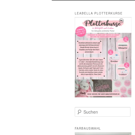
LEABELLA PLOTTERKURSE
S
u
c
h
FARBAUSWAHL
e