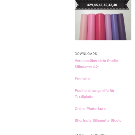
n
DOWNLOADS
Versionsübersicht Studio
Silhouette 4.2
Freebies
Positionierungshilfe für
Textilplotts
Online Plotterkurs
Shortcuts Silhouette Studio