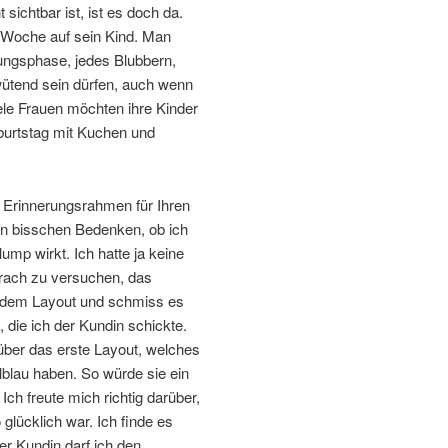
 sichtbar ist, ist es doch da.
. Woche auf sein Kind. Man
lungsphase, jedes Blubbern,
d wütend sein dürfen, auch wenn
ele Frauen möchten ihre Kinder
eburtstag mit Kuchen und
n Erinnerungsrahmen für Ihren
in bisschen Bedenken, ob ich
mp wirkt. Ich hatte ja keine
prach zu versuchen, das
 dem Layout und schmiss es
 die ich der Kundin schickte.
über das erste Layout, welches
lblau haben. So würde sie ein
ch freute mich richtig darüber,
glücklich war. Ich finde es
er Kundin darf ich den