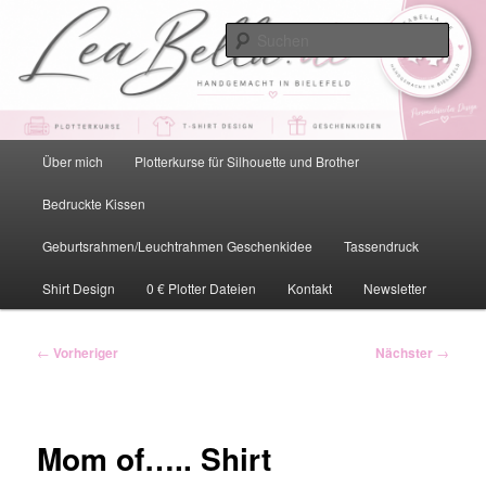
Zum
primären
Such
Inhalt
springen
LeaBella.de – Handgemacht in
Bielefeld
Hauptmenü
Über mich
Plotterkurse für Silhouette und Brother
Bedruckte Kissen
Geburtsrahmen/Leuchtrahmen Geschenkidee
Tassendruck
Shirt Design
0 € Plotter Dateien
Kontakt
Newsletter
Beitragsnavigation
←
Vorheriger
Nächster
→
Mom of….. Shirt