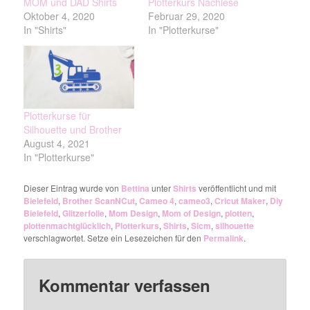
MOM und DAD Shirts
Plotterkurs Nachlese
Oktober 4, 2020
Februar 29, 2020
In "Shirts"
In "Plotterkurse"
Plotterkurse für
Silhouette und Brother
August 4, 2021
In "Plotterkurse"
Dieser Eintrag wurde von
Bettina
unter
Shirts
veröffentlicht und mit
Bielefeld
,
Brother ScanNCut
,
Cameo 4
,
cameo3
,
Cricut Maker
,
Diy
Bielefeld
,
Glitzerfolie
,
Mom Design
,
Mom of Design
,
plotten
,
plottenmachtglücklich
,
Plotterkurs
,
Shirts
,
Sicm
,
silhouette
verschlagwortet. Setze ein Lesezeichen für den
Permalink
.
Kommentar verfassen