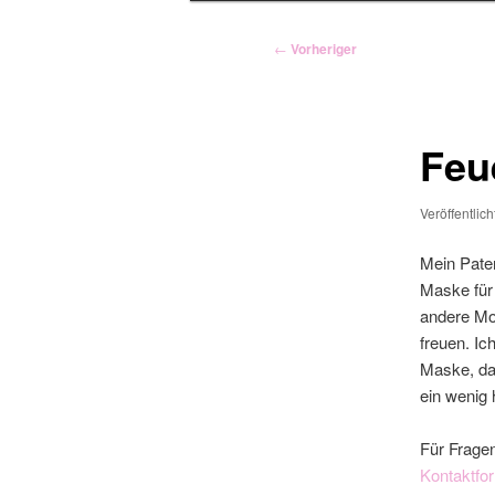
Beitragsnavigation
←
Vorheriger
Feu
Veröffentlic
Mein Paten
Maske für
andere Mot
freuen. Ic
Maske, dan
ein wenig
Für Fragen
Kontaktfo