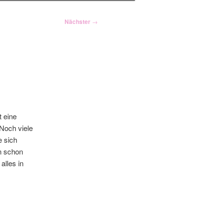
Nächster
→
t eine
Noch viele
e sich
n schon
alles in