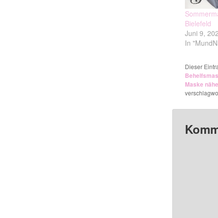
Sommerma
Bielefeld
Juni 9, 20
In "Mund
Dieser Eint
Behelfsma
Maske näh
verschlagwor
Komme