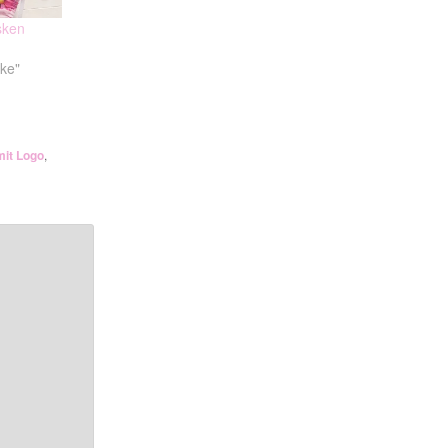
ken
ke"
it Logo
,