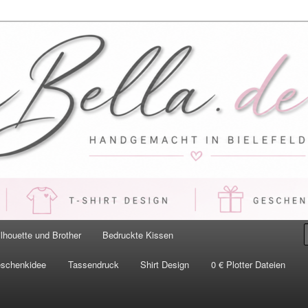
 Handgemacht in Bielefeld
ilhouette und Brother
Bedruckte Kissen
eschenkidee
Tassendruck
Shirt Design
0 € Plotter Dateien