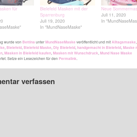
sken für
Bielefeld Masken mit der
Neue Sommermas
Sparrenburg
Juli 11, 2020
20
Juli 19, 2020
In "MundNaseMas
NaseMaske"
In "MundNaseMaske"
rag wurde von
Bettina
unter
MundNaseMaske
veröffentlicht und mit
Alltagsmaske
,
ske
,
Bielefeld
,
Bielefeld Maske
,
Diy Bielefeld
,
handgemacht in Bielefeld
,
Maske m
en
,
Masken in Bielefeld kaufen
,
Masken mit Wunschdruck
,
Mund Nase Maske
tet. Setze ein Lesezeichen für den
Permalink
.
ntar verfassen