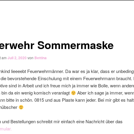
erwehr Sommermaske
ht am
Juli 2, 2020
von
Bettina
kind lieeeebt Feuerwehrmänner. Da war es ja klar, dass er unbeding
 die bevorstehende Einschulung mit einem Feuerwehrmann braucht. 
ive sind in Arbeit und ich freue mich ja immer wie Bolle, wenn ander
h bin da ein wenig komisch veranlagt
Aber ich sage ja immer, wen
n bitte in schön. 0815 und aus Plaste kann jeder. Bei mir gibt es halt 
 hübscher
 und Bestellungen schreibt mir einfach eine Nachricht über das
rmular
.