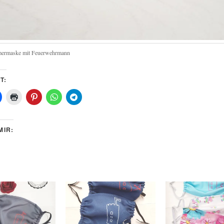
ermaske mit Feuerwehrmann
T:
MIR: