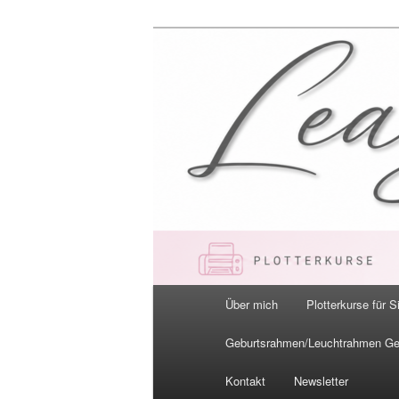
Zum
primären
Inhalt
LeaBella.de –
springen
Hauptmenü
Über mich
Plotterkurse für S
Geburtsrahmen/Leuchtrahmen G
Kontakt
Newsletter