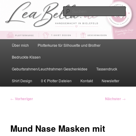
Zum
primären
Such
Inhalt
springen
LeaBella.de – Handgemacht in
Bielefeld
Hauptmenü
Über mich
Plotterkurse für Silhouette und Brother
Bedruckte Kissen
Geburtsrahmen/Leuchtrahmen Geschenkidee
Tassendruck
Shirt Design
0 € Plotter Dateien
Kontakt
Newsletter
Beitragsnavigation
←
Vorheriger
Nächster
→
Mund Nase Masken mit