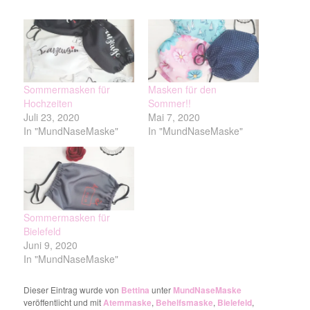
Sommermasken für
Masken für den
Hochzeiten
Sommer!!
Juli 23, 2020
Mai 7, 2020
In "MundNaseMaske"
In "MundNaseMaske"
Sommermasken für
Bielefeld
Juni 9, 2020
In "MundNaseMaske"
Dieser Eintrag wurde von
Bettina
unter
MundNaseMaske
veröffentlicht und mit
Atemmaske
,
Behelfsmaske
,
Bielefeld
,