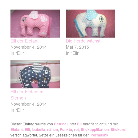
Elli der Elefant
Die Herde wächst
November 4, 2014
Mai 7, 2015
In "Elli"
In "Elli"
Elli der Elefant mit
Sternen
November 4, 2014
In "Elli"
Dieser Eintrag wurde von
Bettina
unter
Elli
veröffentlicht und mit
Elefant
,
Elli
,
leabella
,
nähen
,
Punkte
,
rot
,
Stickapplikation
,
Stickerei
verschlagwortet. Setze ein Lesezeichen für den
Permalink
.