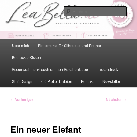
Zum
primären
Such
Inhalt
springen
LeaBella.de – Handgemacht in
Bielefeld
Hauptmenü
Über mich
Plotterkurse für Silhouette und Brother
Bedruckte Kissen
Geburtsrahmen/Leuchtrahmen Geschenkidee
Tassendruck
Shirt Design
0 € Plotter Dateien
Kontakt
Newsletter
Beitragsnavigation
←
Vorheriger
Nächster
→
Ein neuer Elefant