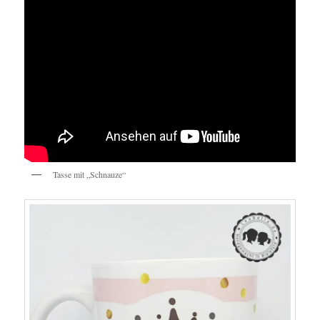
Tasse mit „Schnauze“