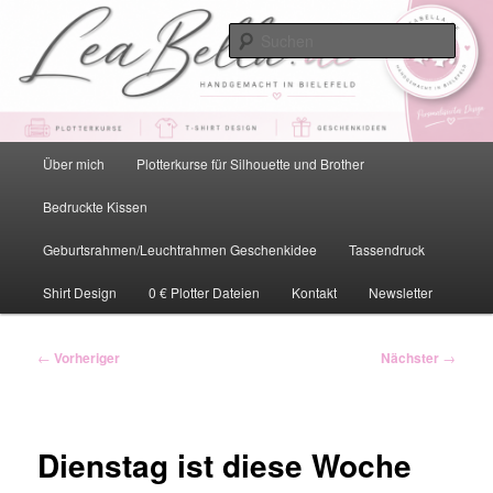
Zum
primären
Such
Inhalt
springen
LeaBella.de – Handgemacht in
Bielefeld
Hauptmenü
Über mich
Plotterkurse für Silhouette und Brother
Bedruckte Kissen
Geburtsrahmen/Leuchtrahmen Geschenkidee
Tassendruck
Shirt Design
0 € Plotter Dateien
Kontakt
Newsletter
Beitragsnavigation
←
Vorheriger
Nächster
→
Dienstag ist diese Woche