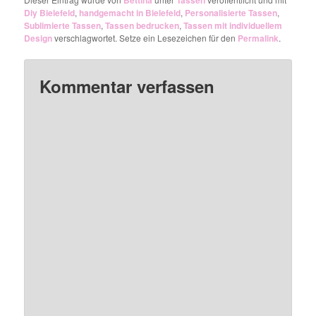
Bettina
Tassen
Diy Bielefeld
,
handgemacht in Bielefeld
,
Personalisierte Tassen
,
Sublimierte Tassen
,
Tassen bedrucken
,
Tassen mit individuellem
Design
verschlagwortet. Setze ein Lesezeichen für den
Permalink
.
Kommentar verfassen