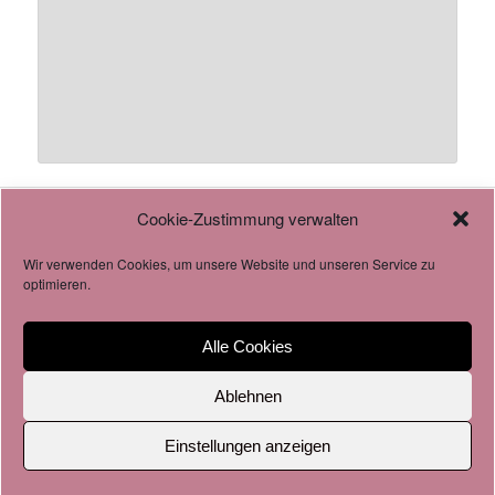
Cookie-Zustimmung verwalten
AGB
Datenschutzverordnung
Wir verwenden Cookies, um unsere Website und unseren Service zu
Cookie-Richtlinie
optimieren.
Alle Cookies
Impressum & Datenschutz
Stolz präsentiert von WordPress
Ablehnen
Einstellungen anzeigen