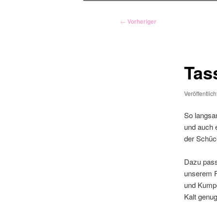
Beitragsnavigation
←
Vorheriger
Tas
Veröffentlic
So langsam
und auch e
der Schüco
Dazu passt
unserem Fr
und Kumpel
Kalt genug 