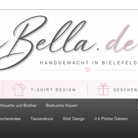
 Handgemacht in Bielefeld
ilhouette und Brother
Bedruckte Kissen
eschenkidee
Tassendruck
Shirt Design
0 € Plotter Dateien