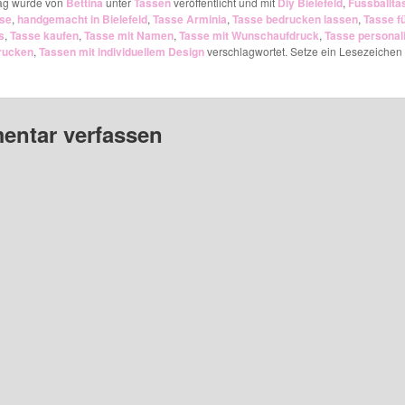
rag wurde von
Bettina
unter
Tassen
veröffentlicht und mit
Diy Bielefeld
,
Fussballta
use
,
handgemacht in Bielefeld
,
Tasse Arminia
,
Tasse bedrucken lassen
,
Tasse f
s
,
Tasse kaufen
,
Tasse mit Namen
,
Tasse mit Wunschaufdruck
,
Tasse personali
rucken
,
Tassen mit individuellem Design
verschlagwortet. Setze ein Lesezeichen 
ntar verfassen