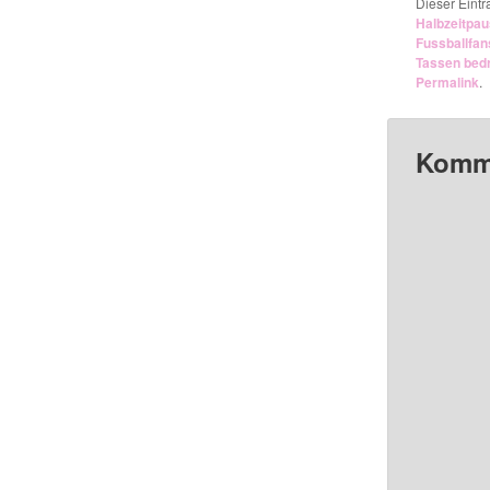
Dieser Eint
Halbzeitpa
Fussballfan
Tassen bed
Permalink
.
Komme