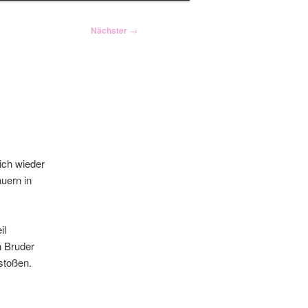
Nächster
→
ich wieder
uern in
il
n Bruder
stoßen.