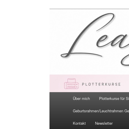
Zum
primären
Inhalt
LeaBella.de –
springen
Hauptmenü
Über mich
Plotterkurse für S
Geburtsrahmen/Leuchtrahmen G
Kontakt
Newsletter