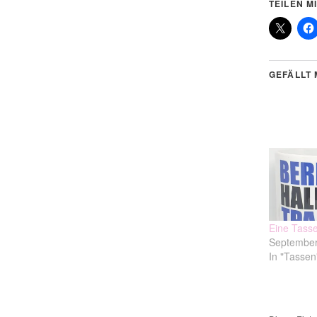
TEILEN MI
GEFÄLLT 
Eine Tasse
September
In "Tassen