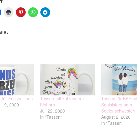
T:
MIR:
 für Fussballfans
Tassen mit kotzendem
Tassen für BFF od
 19, 2020
Einhorn
Soulsisters oder
"
Juli 22, 2020
Seelenschwestern
In "Tassen"
August 2, 2020
In "Tassen"