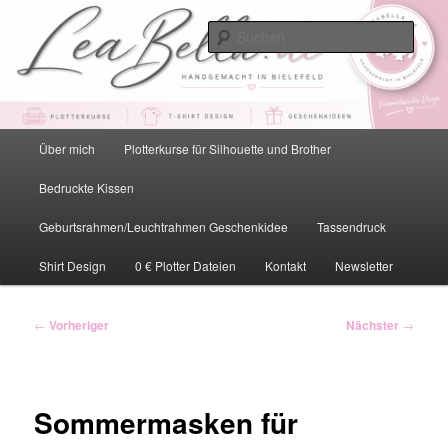
Zum
primären
Such
Inhalt
springen
LeaBella.de – Handgemacht in
Bielefeld
Hauptmenü
Über mich
Plotterkurse für Silhouette und Brother
Bedruckte Kissen
Geburtsrahmen/Leuchtrahmen Geschenkidee
Tassendruck
Shirt Design
0 € Plotter Dateien
Kontakt
Newsletter
Beitragsnavigation
←
Vorheriger
Nächster
→
Sommermasken für