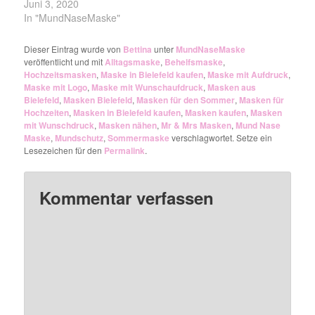
Juni 3, 2020
In "MundNaseMaske"
Dieser Eintrag wurde von
Bettina
unter
MundNaseMaske
veröffentlicht und mit
Alltagsmaske
,
Behelfsmaske
,
Hochzeitsmasken
,
Maske in Bielefeld kaufen
,
Maske mit Aufdruck
,
Maske mit Logo
,
Maske mit Wunschaufdruck
,
Masken aus
Bielefeld
,
Masken Bielefeld
,
Masken für den Sommer
,
Masken für
Hochzeiten
,
Masken in Bielefeld kaufen
,
Masken kaufen
,
Masken
mit Wunschdruck
,
Masken nähen
,
Mr & Mrs Masken
,
Mund Nase
Maske
,
Mundschutz
,
Sommermaske
verschlagwortet. Setze ein
Lesezeichen für den
Permalink
.
Kommentar verfassen