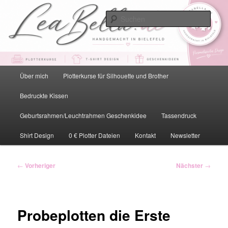
Zum
primären
Such
Inhalt
springen
LeaBella.de – Handgemacht in
Bielefeld
Hauptmenü
Über mich
Plotterkurse für Silhouette und Brother
Bedruckte Kissen
Geburtsrahmen/Leuchtrahmen Geschenkidee
Tassendruck
Shirt Design
0 € Plotter Dateien
Kontakt
Newsletter
Beitragsnavigation
←
Vorheriger
Nächster
→
Probeplotten die Erste