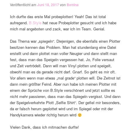
Veröffentlicht am
Juni 18, 2017
von
Bettina
Ich durfte das erste Mal probeplotten! Yeah! Das ist total
aufregend.
B.Style
hat neue Probeplotter gesucht und ich habe
mich mal angeboten und zack, war ich im Team. Genial.
Das Thema war „spiegeln“. Diejenigen, die ebenfalls einen Plotter
besitzen kennen das Problem. Man hat stundenlang eine Datei
erstellt und dann plottet man voller Neugier und dann stellt man
fest, dass man das Speigeln vergessen hat. Jo, Folie versaut
und Zeit vertrödelt. Dann will man Vinyl plotten und speigelt,
obwohl man es da gerade nicht darf. Gnarf. So geht es mir oft.
Vor allem wenn man etwas „mal grade“ plotten will. Die Zeitnot ist
dann mein größter Feind. Aber nun habe ich meinen Plotter mit
einem der Sprüche von B.Style verschönert und jetzt sollte es
nicht mehr passieren, dass man das Spiegeln vergisst. Und dann
der Speigelverkehrte Plott „Selfie Shirt“. Der gefiel mir besonders,
da er falsch herum geplottet wird und im Spiegel oder mit der
Handykamera wieder richtig herum wird
Vielen Dank, dass ich mitmachen durfte!