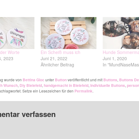
 der Worte
Ein Scheiß muss ich
Hunde Sommerma
6, 2023
Juni 21, 2022
Juni 1, 2020
Ähnlicher Beitrag
In "MundNaseMas
rag wurde von
Bettina Gloc
unter
Button
veröffentlicht und mit
Buttons
,
Buttons De
ch Wunsch
,
Diy Bielefeld
,
handgemacht in Bielefeld
,
Individuelle Buttons
,
person
chlagwortet. Setze ein Lesezeichen für den
Permalink
.
ntar verfassen