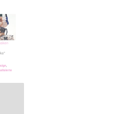
sken
ke"
sign
,
alisierte