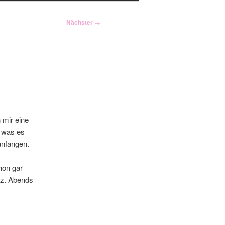
Nächster
→
 mir eine
d was es
anfangen.
hon gar
tz. Abends