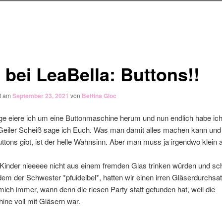
 bei LeaBella: Buttons!!
ht am
September 23, 2021
von
Bettina Gloc
ge eiere ich um eine Buttonmaschine herum und nun endlich habe ich
 Geiler Scheiß sage ich Euch. Was man damit alles machen kann un
uttons gibt, ist der helle Wahnsinn. Aber man muss ja irgendwo klein 
Kinder nieeeee nicht aus einem fremden Glas trinken würden und sc
dem der Schwester *pfuideibel*, hatten wir einen irren Gläserdurchsa
 mich immer, wann denn die riesen Party statt gefunden hat, weil die
ne voll mit Gläsern war.