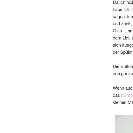
Da ich nic
habe ich m
sagen. Ic
und zack, 
Glas. Ungl
dem Lidl, 
sich ausge
der Spülma
Die Button
den ganzen
Wenn auch
das
Konta
kleinen M