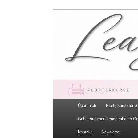
Zum
primären
Inhalt
LeaBella.de –
springen
Hauptmenü
Über mich
Plotterkurse für S
Geburtsrahmen/Leuchtrahmen G
Kontakt
Newsletter