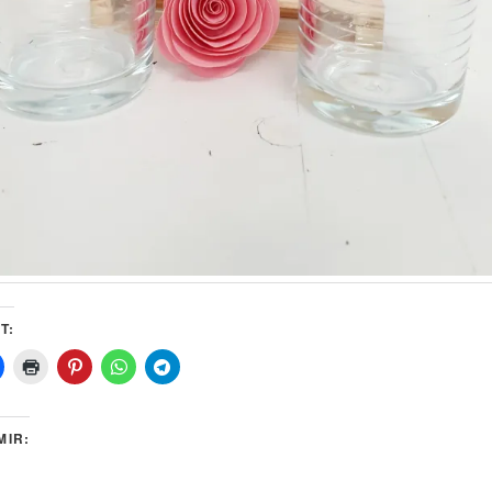
T:
MIR: