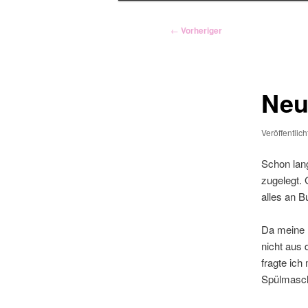
Beitragsnavigation
←
Vorheriger
Neu
Veröffentlic
Schon lan
zugelegt.
alles an B
Da meine 
nicht aus 
fragte ich
Spülmaschi