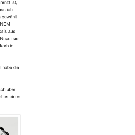
enzt ist,
uss ich
 gewählt
 EINEM
psis aus
 Nupsi sie
korb in
h habe die
ach über
bt es einen