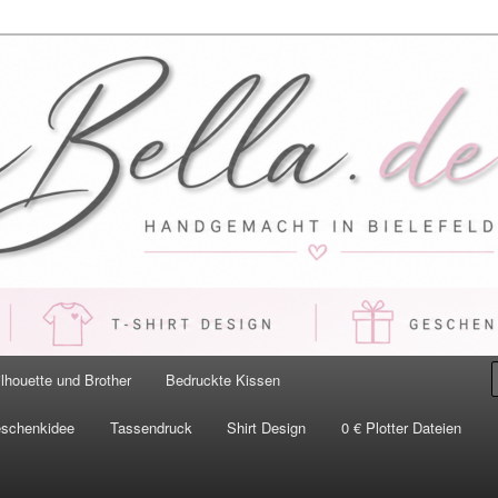
 Handgemacht in Bielefeld
ilhouette und Brother
Bedruckte Kissen
eschenkidee
Tassendruck
Shirt Design
0 € Plotter Dateien