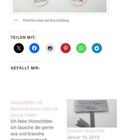
Holzfüsschen mit Beschriftung
TEILEN MIT:
GEFÄLLT MIR:
Holzschilder mit
Sprüchen kann man nie
genug haben
Ich liebe Holzschilder.
Ich tausche die gerne
Outdoor Holzschild
aus und brauche
Januar 16, 2019
dementsprechend