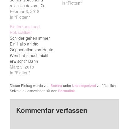
In "Plotten"
reichlich davon. Die
schnellste Art
Februar 3, 2018
Holzschilder zu gestalten
In "Plotten"
ist für mich plotten.
Plotterkurse und
Wenn das Holz
Holzschilder
unbehandelt ist oder
Schilder gehen immer
max. lasiert ist, dann
Ein Hallo an die
kann man auch
Grippenation von Heute.
Flockfolie nehmen.
Wen hat´s noch nicht
Heute im Kurs
erwischt? Dann
entstanden
Gratulation. Alle um uns
März 3, 2018
Holzsschilder, wie das
herum sind krank und
In "Plotten"
auf dem Bild mit dem…
seit Gestern plagen mich
Kopf- und
Dieser Eintrag wurde von
Bettina
unter
Uncategorized
veröffentlicht.
Halsschmerzen, aber
Setze ein Lesezeichen für den
Permalink
.
eben keine Grippe. Ich
hoffe das bleibt auch so.
Heute hatte ich wieder
Kommentar verfassen
einen #Plotterkurs und
was war…